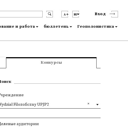
Вход
A
RU
вание и работа
бюллетень
Геополонистика
Конкурсы
Поиск
Учреждение
ydział Filozoficzny UPJP2
Целевые аудитории