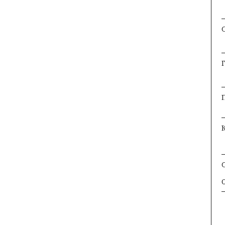
×
×
×