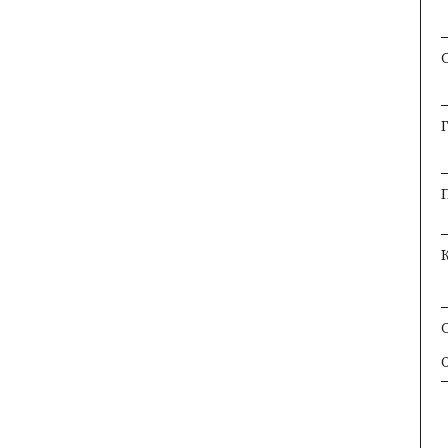
×
×
×