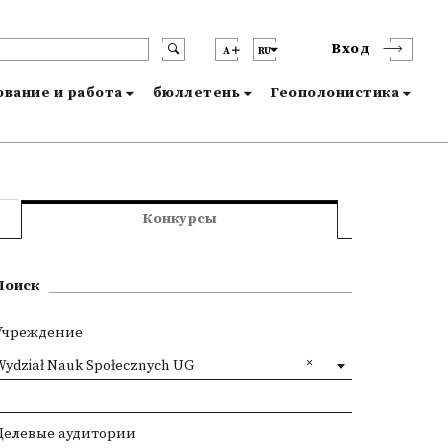
Вход
A
RU
вание и работа
бюллетень
Геополонистика
Конкурсы
Поиск
Учреждение
Wydział Nauk Społecznych UG
Целевые аудитории