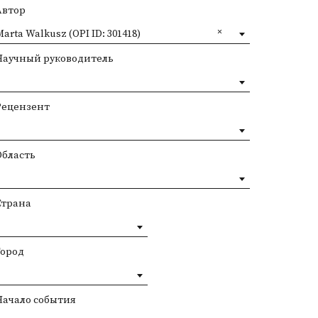
Автор
arta Walkusz (OPI ID: 301418)
Научный руководитель
Рецензент
Область
Страна
Город
Начало события