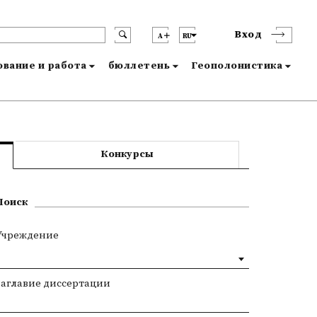
Вход
A
RU
вание и работа
бюллетень
Геополонистика
Конкурсы
Поиск
Учреждение
Заглавие диссертации