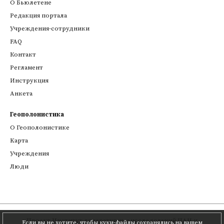
О Бьюлетене
Редакция портала
Учреждения-сотрудники
FAQ
Контакт
Регламент
Инструкция
Анкета
Геополонистика
О Геополонистике
Kарта
Учреждения
Люди
Проект
Институт литературных исследований ПАН
и
Если вы не хотите, чтобы куки-файлы сохранялись на вашем