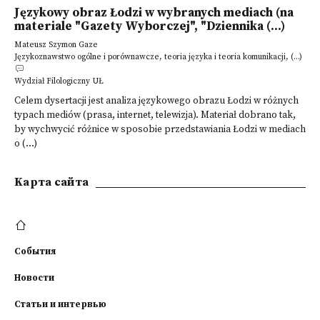
Językowy obraz Łodzi w wybranych mediach (na
materiale "Gazety Wyborczej", "Dziennika (...)
Mateusz Szymon Gaze
Językoznawstwo ogólne i porównawcze, teoria języka i teoria komunikacji, (...)
Wydział Filologiczny UŁ
Celem dysertacji jest analiza językowego obrazu Łodzi w różnych
typach mediów (prasa, internet, telewizja). Materiał dobrano tak,
by wychwycić różnice w sposobie przedstawiania Łodzi w mediach
o (...)
Kарта сайта
События
Новости
Статьи и интервью