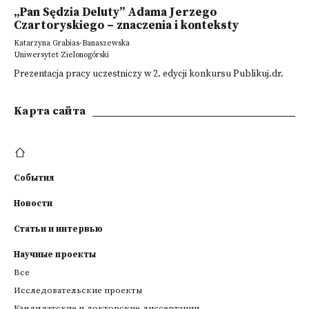
„Pan Sędzia Deluty” Adama Jerzego
Czartoryskiego – znaczenia i konteksty
Katarzyna Grabias-Banaszewska
Uniwersytet Zielonogórski
Prezentacja pracy uczestniczy w 2. edycji konkursu Publikuj.dr.
Kарта сайта
События
Новости
Статьи и интервью
Научные проекты
Все
Исследовательские проекты
Кандидатские и докторские диссертации