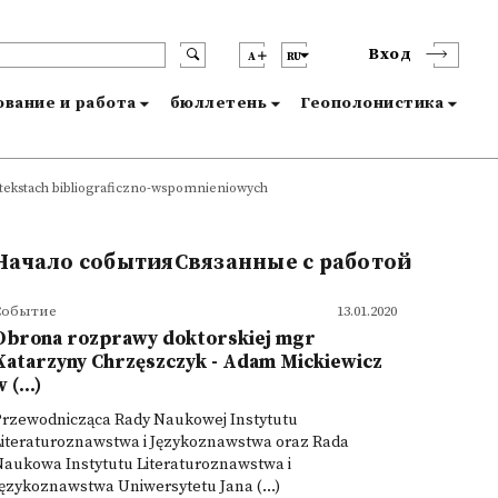
Вход
A
RU
вание и работа
бюллетень
Геополонистика
tekstach bibliograficzno-wspomnieniowych
Начало событияСвязанные с работой
Событие
13.01.2020
Obrona rozprawy doktorskiej mgr
Katarzyny Chrzęszczyk - Adam Mickiewicz
 (...)
Przewodnicząca Rady Naukowej Instytutu
Literaturoznawstwa i Językoznawstwa oraz Rada
Naukowa Instytutu Literaturoznawstwa i
ęzykoznawstwa Uniwersytetu Jana (...)