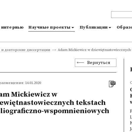
и интервью
Научные проекты
Публикации
Образо
Adam Mickiewicz w dziewiętnastowiecznych 
 и докторские диссертации
Вернуться
размещения: 14.01.2020
am Mickiewicz w
iewiętnastowiecznych tekstach
w
bliograficzno-wspomnieniowych
J