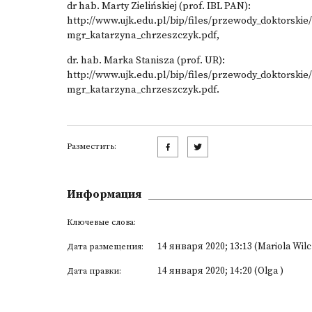
dr hab. Marty Zielińskiej (prof. IBL PAN):
http://www.ujk.edu.pl/bip/files/przewody_doktorski
mgr_katarzyna_chrzeszczyk.pdf
,
dr. hab. Marka Stanisza (prof. UR):
http://www.ujk.edu.pl/bip/files/przewody_doktorski
mgr_katarzyna_chrzeszczyk.pdf
.
Разместить:
Информация
Ключевые слова:
14 января 2020; 13:13 (Mariola Wil
Дата размещения:
14 января 2020; 14:20 (Olga )
Дата правки: