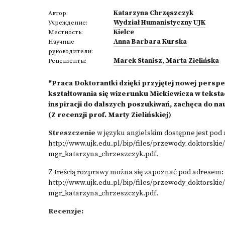
Katarzyna Chrzęszczyk
Автор:
Wydział Humanistyczny UJK
Учреждение:
Kielce
Местность:
Anna Barbara Kurska
Научные
руководители:
Marek Stanisz
,
Marta Zielińska
Рецензенты:
"Praca Doktorantki dzięki przyjętej nowej persp
kształtowania się wizerunku Mickiewicza w tekst
inspiracji do dalszych poszukiwań, zachęca do nauk
(Z recenzji prof. Marty Zielińskiej)
Streszczenie
w języku angielskim dostępne jest po
http://www.ujk.edu.pl/bip/files/przewody_doktorski
mgr_katarzyna_chrzeszczyk.pdf
.
Z treścią rozprawy można się zapoznać pod adresem:
http://www.ujk.edu.pl/bip/files/przewody_doktorsk
mgr_katarzyna_chrzeszczyk.pdf
.
Recenzje: