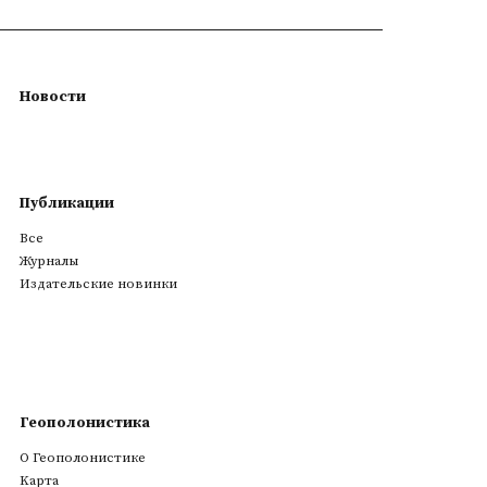
Новости
Публикации
Все
Журналы
Издательские новинки
Геополонистика
О Геополонистике
Kарта