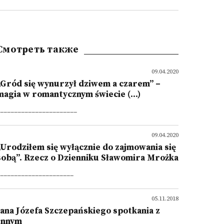
Смотреть также
09.04.2020
„Gród się wynurzył dziwem a czarem” –
magia w romantycznym świecie (...)
______________________
09.04.2020
„Urodziłem się wyłącznie do zajmowania się
sobą”. Rzecz o Dzienniku Sławomira Mrożka
_____________________
05.11.2018
Jana Józefa Szczepańskiego spotkania z
Innym