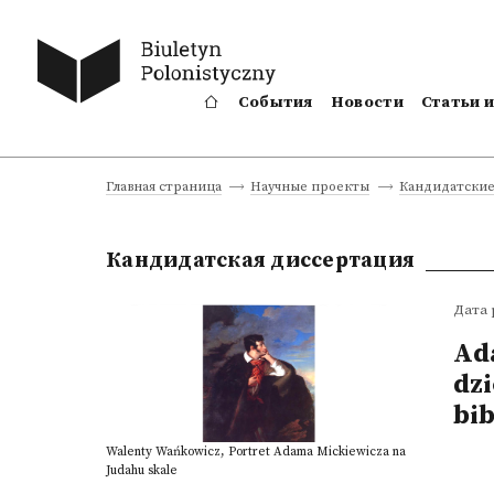
События
Новости
Статьи 
Главная страница
Научные проекты
Кандидатские
Кандидатская диссертация
Дата 
Ad
dz
bi
Walenty Wańkowicz, Portret Adama Mickiewicza na
Judahu skale