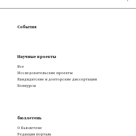
События
Научные проекты
Все
Исследовательские проекты
Кандидатские и докторские диссертации
Конкурсы
бюллетень
О Бьюлетене
Редакция портала