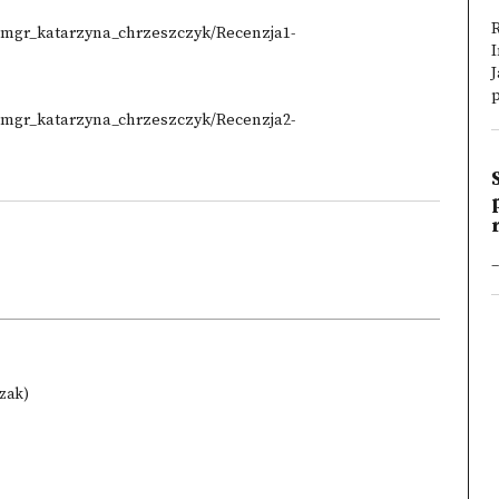
e/mgr_katarzyna_chrzeszczyk/Recenzja1-
I
J
p
e/mgr_katarzyna_chrzeszczyk/Recenzja2-
_
czak)