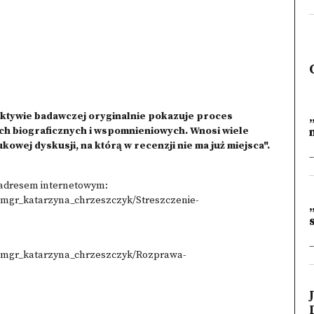
ektywie badawczej oryginalnie pokazuje proces
ach biograficznych i wspomnieniowych. Wnosi wiele
owej dyskusji, na którą w recenzji nie ma już miejsca".
_
d adresem internetowym:
e/mgr_katarzyna_chrzeszczyk/Streszczenie-
_
ie/mgr_katarzyna_chrzeszczyk/Rozprawa-