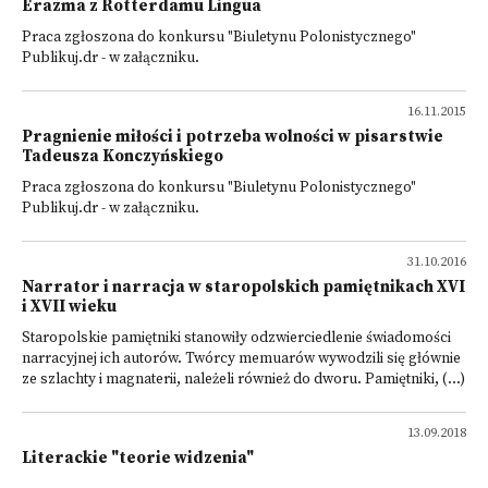
Erazma z Rotterdamu Lingua
Praca zgłoszona do konkursu "Biuletynu Polonistycznego"
Publikuj.dr - w załączniku.
16.11.2015
Pragnienie miłości i potrzeba wolności w pisarstwie
Tadeusza Konczyńskiego
Praca zgłoszona do konkursu "Biuletynu Polonistycznego"
Publikuj.dr - w załączniku.
31.10.2016
Narrator i narracja w staropolskich pamiętnikach XVI
i XVII wieku
Staropolskie pamiętniki stanowiły odzwierciedlenie świadomości
narracyjnej ich autorów. Twórcy memuarów wywodzili się głównie
ze szlachty i magnaterii, należeli również do dworu. Pamiętniki, (...)
13.09.2018
Literackie "teorie widzenia"