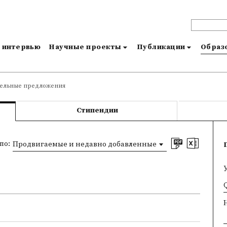
и интервью
Научные проекты
Публикации
Образо
тельные предложения
Стипендии
по:
Продвигаемые и недавно добавленные
×
Q