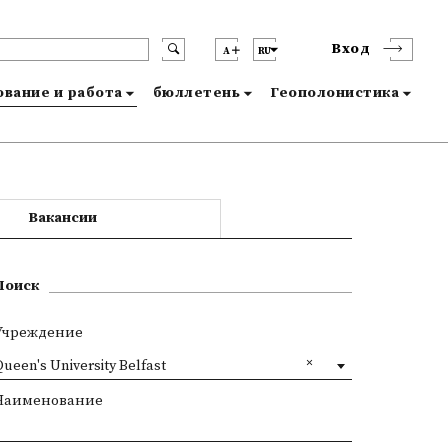
Вход
A
RU
вание и работа
бюллетень
Геополонистика
Вакансии
Поиск
Учреждение
ueen's University Belfast
Наименование