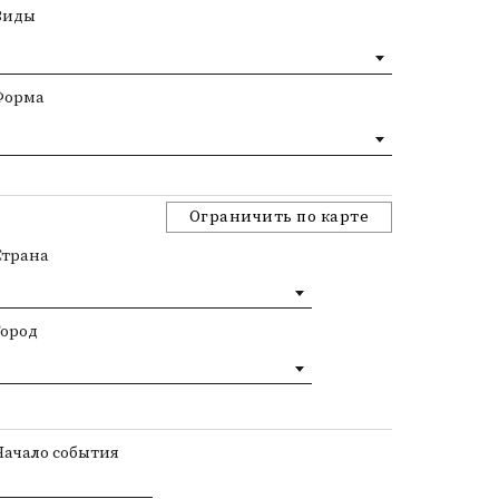
Виды
Форма
Ограничить по карте
Страна
Город
Начало события