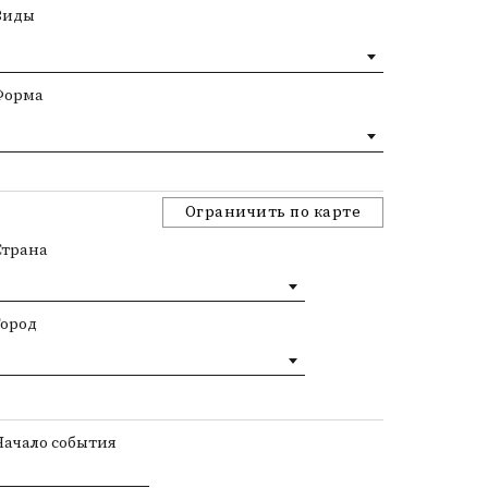
Виды
Форма
Ограничить по карте
Страна
Город
Начало события