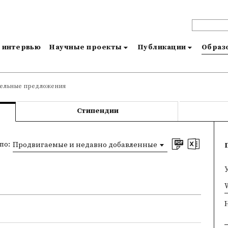
и интервью
Научные проекты
Публикации
Образо
тельные предложения
Стипендии
по:
Продвигаемые и недавно добавленные
×