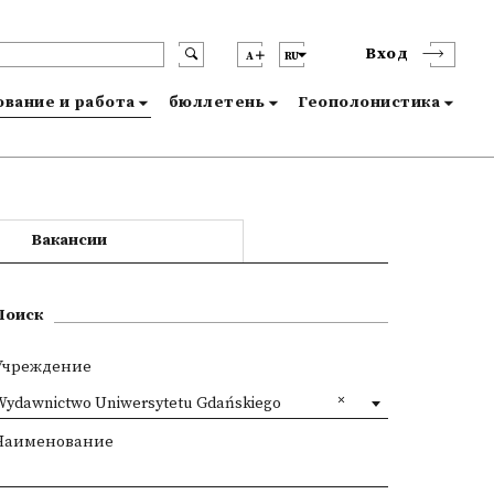
Вход
A
RU
вание и работа
бюллетень
Геополонистика
Вакансии
Поиск
Учреждение
Wydawnictwo Uniwersytetu Gdańskiego
Наименование