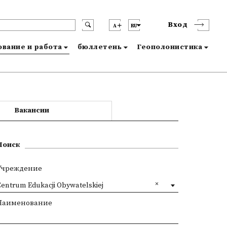
Вход
A
RU
вание и работа
бюллетень
Геополонистика
Вакансии
Поиск
Учреждение
Centrum Edukacji Obywatelskiej
Наименование