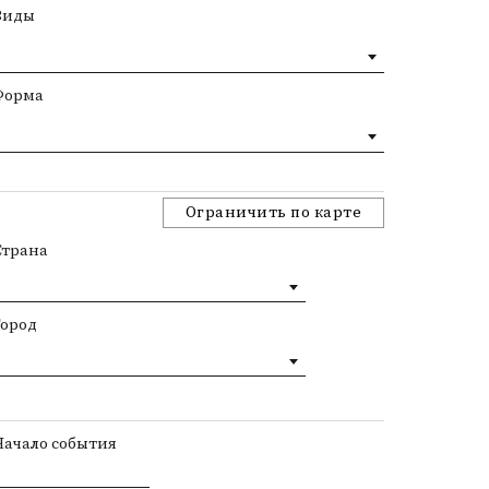
Виды
Форма
Ограничить по карте
Страна
Город
Начало события