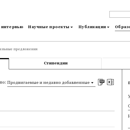
и интервью
Научные проекты
Публикации
Образо
тельные предложения
Стипендии
по:
Продвигаемые и недавно добавленные
×