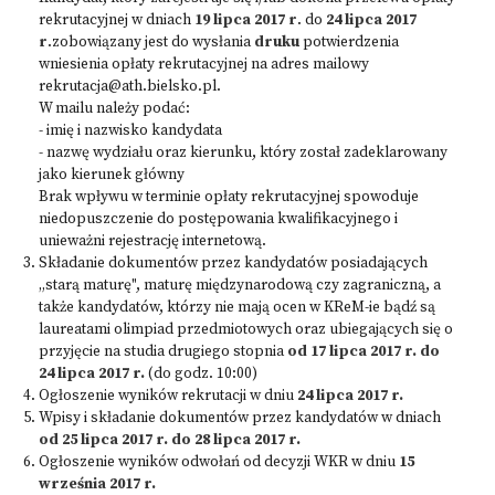
rekrutacyjnej w dniach
19 lipca 2017 r
. do
24 lipca 2017
r
.zobowiązany jest do wysłania
druku
potwierdzenia
wniesienia opłaty rekrutacyjnej na adres mailowy
rekrutacja@ath.bielsko.pl
.
W mailu należy podać:
- imię i nazwisko kandydata
- nazwę wydziału oraz kierunku, który został zadeklarowany
jako kierunek główny
Brak wpływu w terminie opłaty rekrutacyjnej spowoduje
niedopuszczenie do postępowania kwalifikacyjnego i
unieważni rejestrację internetową.
Składanie dokumentów przez kandydatów posiadających
„starą maturę", maturę międzynarodową czy zagraniczną, a
także kandydatów, którzy nie mają ocen w KReM-ie bądź są
laureatami olimpiad przedmiotowych oraz ubiegających się o
przyjęcie na studia drugiego stopnia
od 17 lipca 2017 r. do
24 lipca 2017 r.
(do godz. 10:00)
Ogłoszenie wyników rekrutacji w dniu
24 lipca 2017 r.
Wpisy i składanie dokumentów przez kandydatów w dniach
od 25 lipca 2017 r. do 28 lipca 2017 r.
Ogłoszenie wyników odwołań od decyzji WKR w dniu
15
września 2017 r.