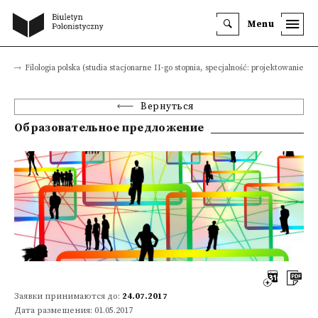
Menu
ия
Filologia polska (studia stacjonarne II-go stopnia, specjalność: projektowanie ko
Вернуться
Образовательное предложение
Заявки принимаются до:
24.07.2017
Дата размещения: 01.05.2017