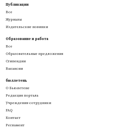
Публикации
Все
Журналы
Издательские новинки
Образование и работа
Все
Образовательные предложения
Стипендии
Вакансии
бюллетень
О Бьюлетене
Редакция портала
Учреждения-сотрудники
FAQ
Контакт
Регламент