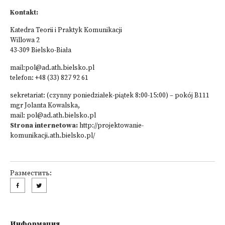
Kontakt:
Katedra Teorii i Praktyk Komunikacji
Willowa 2
43-309 Bielsko-Biała
mail:
pol@ad.ath.bielsko.pl
telefon: +48 (33) 827 92 61
sekretariat: (czynny poniedziałek-piątek 8:00-15:00) – pokój B111
mgr Jolanta Kowalska,
mail:
pol@ad.ath.bielsko.pl
Strona internetowa:
http://projektowanie-
komunikacji.ath.bielsko.pl/
Разместить:
Информация