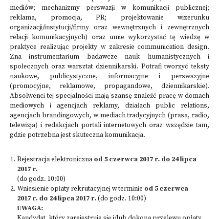
mediów; mechanizmy perswazji w komunikacji publicznej;
reklama, promocja, PR; projektowanie wizerunku
organizacji/instytucji/firmy oraz wewnętrznych i zewnętrznych
relacji komunikacyjnych) oraz umie wykorzystać tę wiedzę w
praktyce realizując projekty w zakresie communication design.
Zna instrumentarium badawcze nauk humanistycznych i
społecznych oraz warsztat dziennikarski. Potrafi tworzyć teksty
naukowe, publicystyczne, informacyjne i perswazyjne
(promocyjne, reklamowe, propagandowe, dziennikarskie).
Absolwenci tej specjalności mają szansę znaleźć pracę w domach
mediowych i agencjach reklamy, działach public relations,
agencjach brandingowych, w mediach tradycyjnych (prasa, radio,
telewizja) i redakcjach portali internetowych oraz wszędzie tam,
gdzie potrzebna jest skuteczna komunikacja.
Rejestracja elektroniczna
od 5 czerwca 2017 r. do 24 lipca
2017 r.
(do godz. 10:00)
Wniesienie opłaty rekrutacyjnej w terminie
od 5 czerwca
2017 r. do 24 lipca 2017 r.
(do godz. 10:00)
UWAGA:
Kandydat, który zarejestruje się i/lub dokona przelewu opłaty