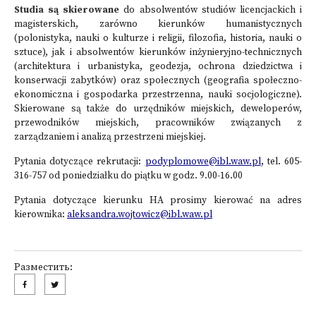
Studia są skierowane
do absolwentów studiów licencjackich i
magisterskich, zarówno kierunków humanistycznych
(polonistyka, nauki o kulturze i religii, filozofia, historia, nauki o
sztuce), jak i absolwentów kierunków inżynieryjno-technicznych
(architektura i urbanistyka, geodezja, ochrona dziedzictwa i
konserwacji zabytków) oraz społecznych (geografia społeczno-
ekonomiczna i gospodarka przestrzenna, nauki socjologiczne).
Skierowane są także do urzędników miejskich, deweloperów,
przewodników miejskich, pracowników związanych z
zarządzaniem i analizą przestrzeni miejskiej.
Pytania dotyczące rekrutacji:
podyplomowe@ibl.waw.pl
, tel. 605-
316-757 od poniedziałku do piątku w godz. 9.00-16.00
Pytania dotyczące kierunku HA prosimy kierować na adres
kierownika:
aleksandra.wojtowicz@ibl.waw.pl
Разместить: