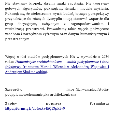
Nie stawiamy kropek, dajemy znaki zapytania. Nie tworzymy
gotowych algorytmów, pokazujemy ścieżki i modele myślenia.
Pokazujemy, że wielostronne wyniki badań, łączące perspektywy
przynależące do różnych dyscyplin mogą stanowić wsparcie dla
grup decyzyjnym, związanym z zagospodarowaniem i
rewitalizacją przestrzeni. Prowadzimy także zajęcia poświęcone
zasobom i narzędziom cyfrowym oraz danym humanistycznym i
przestrzennym.
Więcej o idei studiów podyplomowych HA w wywiadzie z 2024
roku:
Humanistyka architektoniczna – studia podyplomowe i inne
inicjatywy
(rozmowa Marioli Wilczak z Aleksandrą Wójtowicz i
Andrzejem Skalimowskim)
.
Szczegóły:
https://ibl.waw.pl/pl/studia-
podyplomowe/humanistyka-architektoniczna
Zapisy poprzez formularz:
https://forms.gle/ebfox9x4EQ13pK3v9