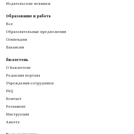
Издательские новинки
Образование и работа
Все
Образовательные предложения
Стипендии
Вакансии
бюллетень
О Бьюлетене
Редакция портала
Учреждения-сотрудники
FAQ
Контакт
Регламент
Инструкция
Анкета