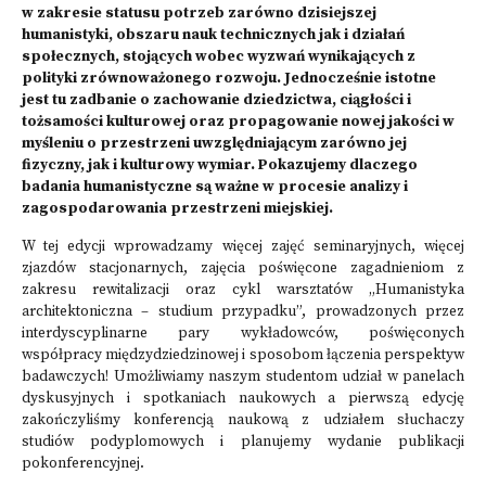
w zakresie statusu potrzeb zarówno dzisiejszej
humanistyki, obszaru nauk technicznych jak i działań
społecznych, stojących wobec wyzwań wynikających z
polityki zrównoważonego rozwoju. Jednocześnie istotne
jest tu zadbanie o zachowanie dziedzictwa, ciągłości i
tożsamości kulturowej oraz propagowanie nowej jakości w
myśleniu o przestrzeni uwzględniającym zarówno jej
fizyczny, jak i kulturowy wymiar. Pokazujemy dlaczego
badania humanistyczne są ważne w procesie analizy i
zagospodarowania przestrzeni miejskiej.
W tej edycji wprowadzamy więcej zajęć seminaryjnych, więcej
zjazdów stacjonarnych, zajęcia poświęcone zagadnieniom z
zakresu rewitalizacji oraz cykl warsztatów „Humanistyka
architektoniczna – studium przypadku”, prowadzonych przez
interdyscyplinarne pary wykładowców, poświęconych
współpracy międzydziedzinowej i sposobom łączenia perspektyw
badawczych! Umożliwiamy naszym studentom udział w panelach
dyskusyjnych i spotkaniach naukowych a pierwszą edycję
zakończyliśmy konferencją naukową z udziałem słuchaczy
studiów podyplomowych i planujemy wydanie publikacji
pokonferencyjnej.