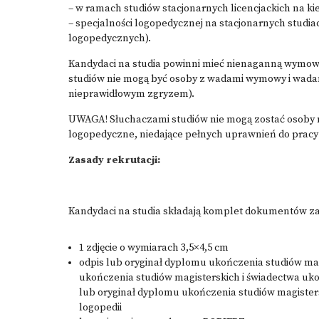
– w ramach studiów stacjonarnych licencjackich na ki
– specjalności logopedycznej na stacjonarnych studia
logopedycznych).
Kandydaci na studia powinni mieć nienaganną wymowę
studiów nie mogą być osoby z wadami wymowy i wada
nieprawidłowym zgryzem).
UWAGA! Słuchaczami studiów nie mogą zostać osoby 
logopedyczne, niedające pełnych uprawnień do pracy
Zasady rekrutacji:
Kandydaci na studia składają komplet dokumentów za
1 zdjęcie o wymiarach 3,5×4,5 cm
odpis lub oryginał dyplomu ukończenia studiów mag
ukończenia studiów magisterskich i świadectwa uk
lub oryginał dyplomu ukończenia studiów magisters
logopedii