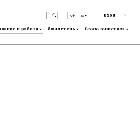
Вход
A
RU
вание и работа
бюллетень
Геополонистика