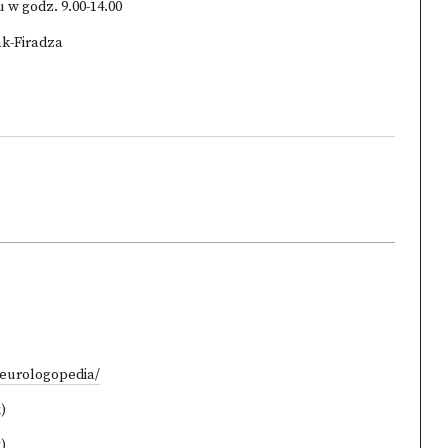
w godz. 9.00-14.00
ak-Firadza
neurologopedia/
)
)