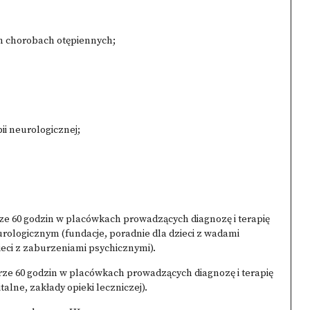
h chorobach otępiennych;
ii neurologicznej;
ze 60 godzin w placówkach prowadzących diagnozę i terapię
urologicznym (fundacje, poradnie dla dzieci z wadami
eci z zaburzeniami psychicznymi).
rze 60 godzin w placówkach prowadzących diagnozę i terapię
alne, zakłady opieki leczniczej).