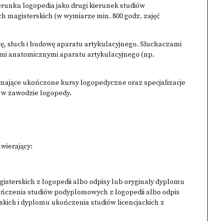
erunku logopedia jako drugi kierunek studiów
ch magisterskich (w wymiarze min. 800 godz. zajęć
, słuch i budowę aparatu artykulacyjnego. Słuchaczami
mi anatomicznymi aparatu artykulacyjnego (np.
mające ukończone kursy logopedyczne oraz specjalizacje
 w zawodzie logopedy.
wierający:
isterskich z logopedii albo odpisy lub oryginały dyplomu
ończenia studiów podyplomowych z logopedii albo odpis
kich i dyplomu ukończenia studiów licencjackich z