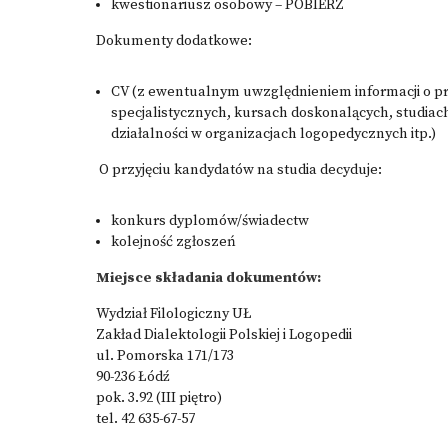
kwestionariusz osobowy –
POBIERZ
Dokumenty dodatkowe:
CV (z ewentualnym uwzględnieniem informacji o p
specjalistycznych, kursach doskonalących, studia
działalności w organizacjach logopedycznych itp.)
O przyjęciu kandydatów na studia decyduje:
konkurs dyplomów/świadectw
kolejność zgłoszeń
Miejsce składania dokumentów:
Wydział Filologiczny UŁ
Zakład Dialektologii Polskiej i Logopedii
ul. Pomorska 171/173
90-236 Łódź
pok. 3.92 (III piętro)
tel. 42 635-67-57