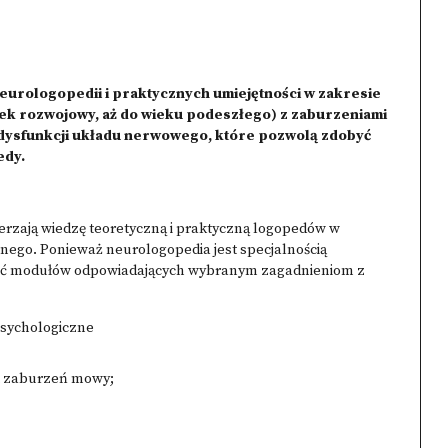
eurologopedii i praktycznych umiejętności w zakresie
iek rozwojowy, aż do wieku podeszłego) z zaburzeniami
 dysfunkcji układu nerwowego, które pozwolą zdobyć
edy.
rzają wiedzę teoretyczną i praktyczną logopedów w
go. Ponieważ neurologopedia jest specjalnością
pięć modułów odpowiadających wybranym zagadnieniom z
 psychologiczne
st zaburzeń mowy;