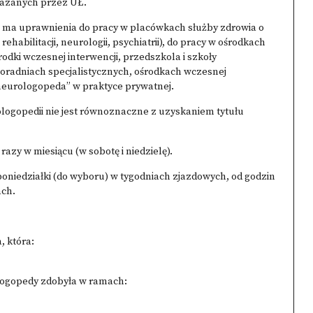
kazanych przez UŁ.
ma uprawnienia do pracy w placówkach służby zdrowia o
ehabilitacji, neurologii, psychiatrii), do pracy w ośrodkach
dki wczesnej interwencji, przedszkola i szkoły
, poradniach specjalistycznych, ośrodkach wczesnej
 „neurologopeda” w praktyce prywatnej.
ogopedii nie jest równoznaczne z uzyskaniem tytułu
razy w miesiącu (w sobotę i niedzielę).
poniedziałki (do wyboru) w tygodniach zjazdowych, od godzin
ch.
 która:
logopedy zdobyła w ramach: