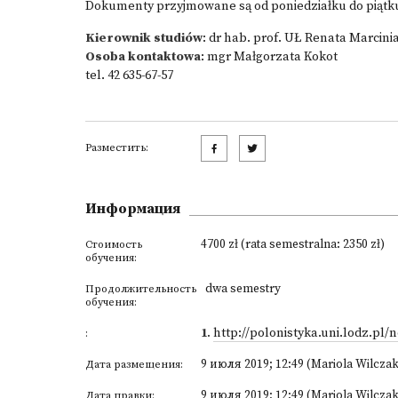
Dokumenty przyjmowane są od poniedziałku do piątku 
Kierownik studiów
: dr hab. prof. UŁ Renata Marcini
O
soba kontaktowa
: mgr Małgorzata Kokot
tel. 42 635-67-57
Разместить:
Информация
4700 zł (rata semestralna: 2350 zł)
Стоимость
обучения:
dwa semestry
Продолжительность
обучения:
1
.
http://polonistyka.uni.lodz.pl/
:
9 июля 2019; 12:49 (Mariola Wilczak
Дата размещения:
9 июля 2019; 12:49 (Mariola Wilczak
Дата правки: