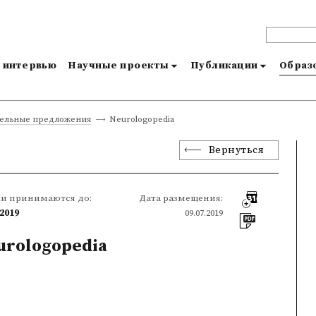
и интервью
Научные проекты
Публикации
Образо
Neurologopedia
тельные предложения
Вернуться
ки принимаются до:
Дата размещения:
.2019
09.07.2019
urologopedia