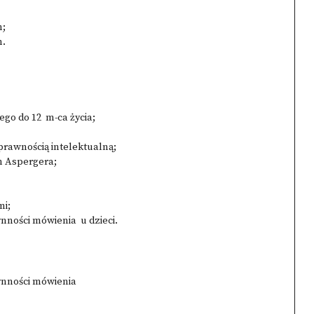
h;
h.
go do 12 m-ca życia;
prawnością intelektualną;
em Aspergera;
mi;
ynności mówienia u dzieci.
łynności mówienia