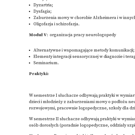
Dyzartria;
Dysfagia;
Zaburzenia mowy w chorobie Alzheimera i w innyc
Oligofazja i schizofazja.
Moduł V
: organizacja pracy neurologopedy
Alternatywne i wspomagające metody komunikacji;
Elementy integracji sensorycznej w diagnozie i terap
Seminarium.
Praktyki:
W semestrze I słuchacze odbywają praktyki w wymiar
dzieci i młodzieży z zaburzeniami mowy o podłożu ne
rozwojowymi, pracownie logopedyczne, szkoły dla dzi
W semestrze II słuchacze odbywają praktyki w wymia
osób dorosłych (poradnie logopedyczne, oddziały szpit