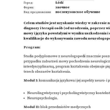
Łódź
Город:
заочное
Форма:
послевузовское обучение
Вид предложения:
Celem studiów jest uzyskanie wiedzy w zakresie n
diagnozy i terapii osób (od urodzenia, poprzez w
mowy i języka powstałymi w wyniku uszkodzenia i
kwalifikacje do wykonywania zawodu neurologop
Program:
Studia podyplomowe z neurologopedii znacznie posze
przypadku zaburzeń mowy pochodzenia neurologiczne
interdyscyplinarną, program kształcenia obejmuje 
trzech obszarów kształcenia.
Moduł I:
komunikacja językowa i jej aspekty neuro- i
Neurolingwistyczny i psycholingwistyczny kontek
Neuropsychologia.
Moduł II:
blok przedmiotów medycznych