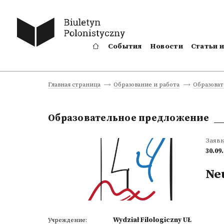
События
Новости
Статьи 
Главная страница
Образование и работа
Образова
Образовательное предложение
Заяв
30.09
Ne
Wydział Filologiczny UŁ
Учреждение: