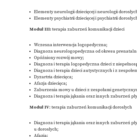
Elementy neurologii dziecięcej i neurologii dorosłyc
Elementy psychiatrii dziecięcej i psychiatrii dorosłyc
Moduł III:
terapia zaburzeń komunikacji dzieci
Wczesna interwencja logopedyczna;
Diagnoza neurologopedyczna od okresu prenatalne
Opóźniony rozwój mowy;
Diagnoza i terapia logopedyczna dzieci z niepełnos
Diagnoza i terapia dzieci autystycznych i z zespoł
Dyzartria dziecięca;
Afazja dziecięca;
Zaburzenia mowy u dzieci z zespołami genetyczny
Diagnoza i terapia jąkania oraz innych zaburzeń pł
Moduł IV
: terapia zaburzeń komunikacji dorosłych
Diagnoza i terapia jąkania oraz innych zaburzeń p
u dorosłych;
Afazja;