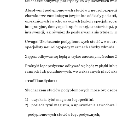
Słuchacze odbywają praktyki tylko w placówkach ws
Absolwent podyplomowych studiów z neurologopedii 
charakterze zamkniętym (szpitalne oddziały pediatrii, r
opiekuńczych i wychowawczych (szkoły specjalne, ośro
integracyjne, domy opieki społecznej, sanatoria itp.)
interwencji, jak również do posługiwania się tytułem
Uwaga!
Ukończenie podyplomowych studiów z neurol
specjalisty neurologopedy w ramach służby zdrowia.
Zajęcia odbywać się będą w trybie zaocznym, średnio 2 
Praktyki logopedyczne odbywać się będą w piątki lub 
rannych lub południowych, we wskazanych placówka
Profil kandydata:
Słuchaczem studiów podyplomowych może być osoba,
1) uzyskała tytuł magistra logopedii lub
2) posiada tytuł magistra, a uprawnienia zawodowe 
– podyplomowych studiów logopedycznych;