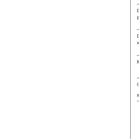
×
×
×
×