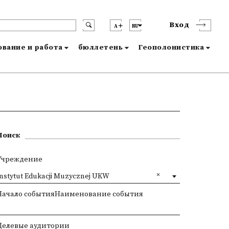
Вход
A
RU
вание и работа
бюллетень
Геополонистика
Поиск
Учреждение
Instytut Edukacji Muzycznej UKW
Начало событияНаименование события
Целевые аудитории