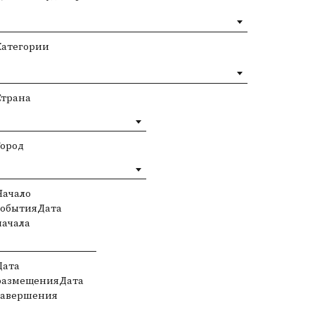
Категории
Страна
Город
Начало
событияДата
начала
Дата
размещенияДата
завершения