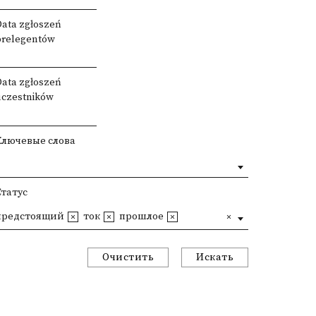
Data zgłoszeń
prelegentów
Data zgłoszeń
uczestników
Ключевые слова
Статус
предстоящий
ток
прошлое
Очистить
Искать