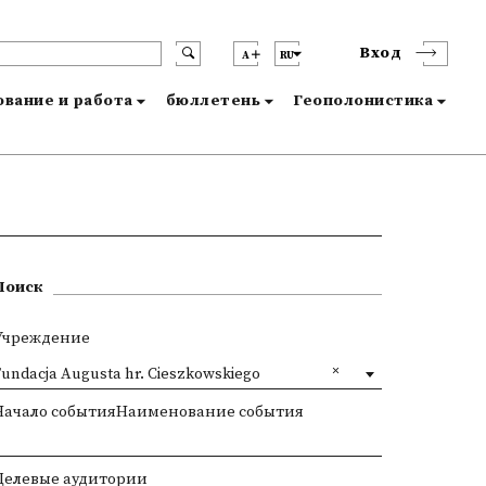
Вход
A
RU
вание и работа
бюллетень
Геополонистика
Поиск
Учреждение
Fundacja Augusta hr. Cieszkowskiego
Начало событияНаименование события
Целевые аудитории