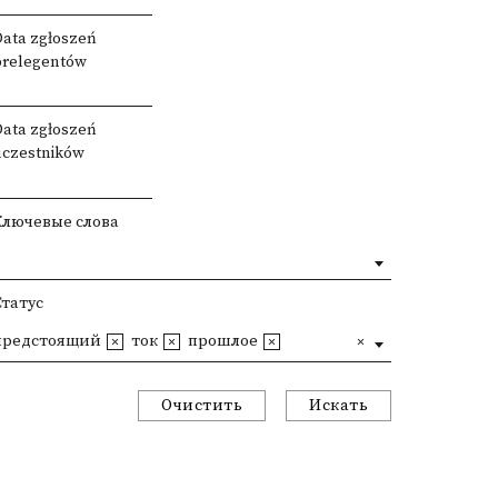
Data zgłoszeń
prelegentów
Data zgłoszeń
uczestników
Ключевые слова
Статус
предстоящий
ток
прошлое
Очистить
Искать