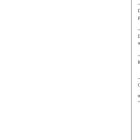
×
×
×
×