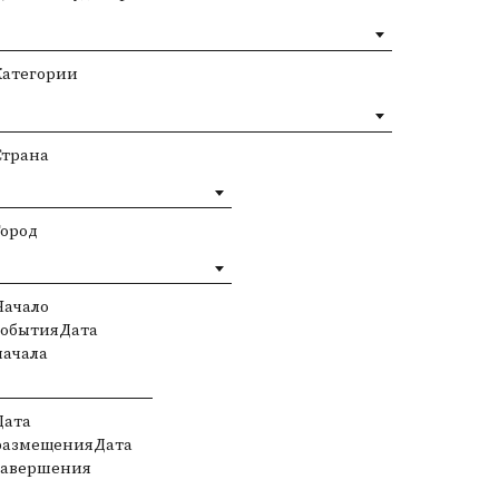
Категории
Страна
Город
Начало
событияДата
начала
Дата
размещенияДата
завершения