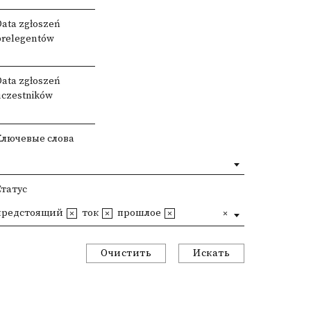
Data zgłoszeń
prelegentów
Data zgłoszeń
uczestników
Ключевые слова
Статус
предстоящий
ток
прошлое
Очистить
Искать