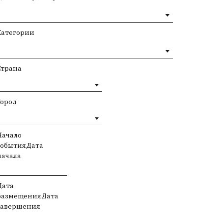
Категории
Страна
Город
Начало
событияДата
начала
Дата
размещенияДата
завершения