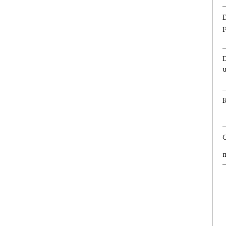
×
×
×
×