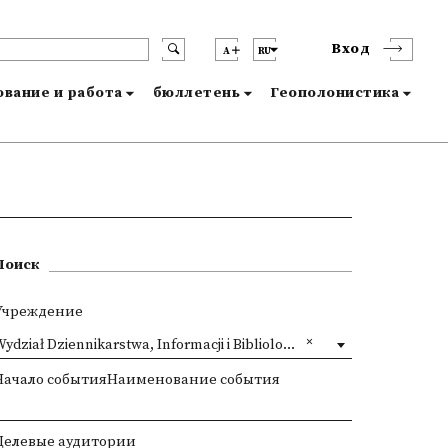
Вход
A
RU
вание и работа
бюллетень
Геополонистика
Поиск
Учреждение
ydział Dziennikarstwa, Informacji i Bibliologii UW
Начало событияНаименование события
Целевые аудитории