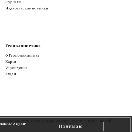
Журналы
Издательские новинки
Геополонистика
О Геополонистике
Kарта
Учреждения
Люди
честве с
Комитет литературных наук ПАН
и Конференцией
мацию о куки-
Понимаю