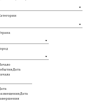
Категории
Страна
Город
Начало
событияДата
начала
Дата
размещенияДата
завершения