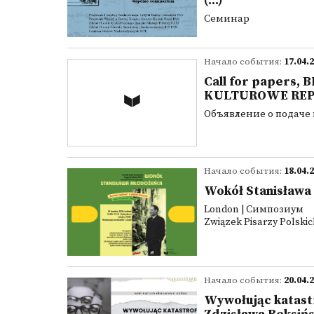
(...)
Семинар
Начало события:
17.04.
Call for papers
KULTUROWE REP
Объявление о подаче
Начало события:
18.04.
Wokół Stanisława
London | Симпозиум
Związek Pisarzy Polski
Начало события:
20.04.
Wywołując katast