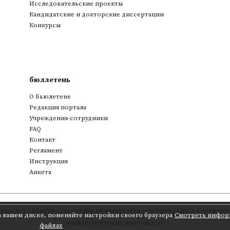
Исследовательские проекты
Кандидатские и докторские диссертации
Конкурсы
бюллетень
О Бьюлетене
Редакция портала
Учреждения-сотрудники
FAQ
Контакт
Регламент
Инструкция
Анкета
аньского центра суперкомпьютерно-сетевого
,
проводится в сотрудни
а вашем диске, поменяйте настройки своего браузера
Смотреть инфор
университетских полонистик
файлах