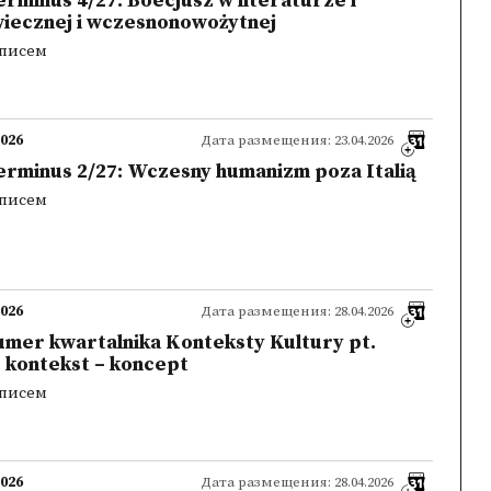
erminus 4/27: Boecjusz w literaturze i
wiecznej i wczesnonowożytnej
 писем
2026
Дата размещения: 23.04.2026
Terminus 2/27: Wczesny humanizm poza Italią
 писем
2026
Дата размещения: 28.04.2026
numer kwartalnika Konteksty Kultury pt.
 kontekst – koncept
 писем
2026
Дата размещения: 28.04.2026