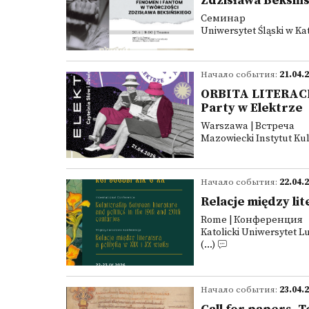
Zdzisława Beksiń
Семинар
Uniwersytet Śląski w K
Начало события:
21.04.
ORBITA LITERACKA 
Party w Elektrze
Warszawa | Встреча
Mazowiecki Instytut Ku
Начало события:
22.04.
Relacje między lit
Rome | Конференция
Katolicki Uniwersytet L
(...)
Начало события:
23.04.