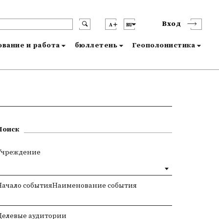
Вход
A
RU
вание и работа
бюллетень
Геополонистика
Поиск
Учреждение
Начало событияНаименование события
Целевые аудитории