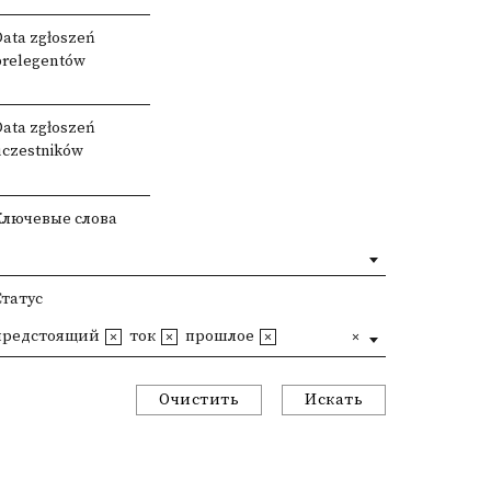
Data zgłoszeń
prelegentów
Data zgłoszeń
uczestników
Ключевые слова
Статус
предстоящий
ток
прошлое
Очистить
Искать