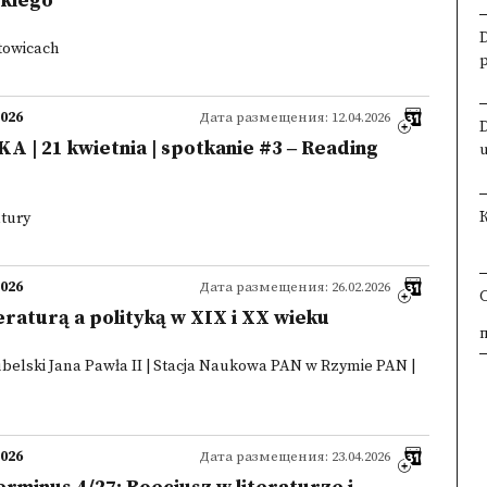
skiego
atowicach
2026
Дата размещения: 12.04.2026
| 21 kwietnia | spotkanie #3 ‒ Reading
ltury
2026
Дата размещения: 26.02.2026
eraturą a polityką w XIX i XX wieku
×
×
×
×
ubelski Jana Pawła II | Stacja Naukowa PAN w Rzymie PAN |
2026
Дата размещения: 23.04.2026