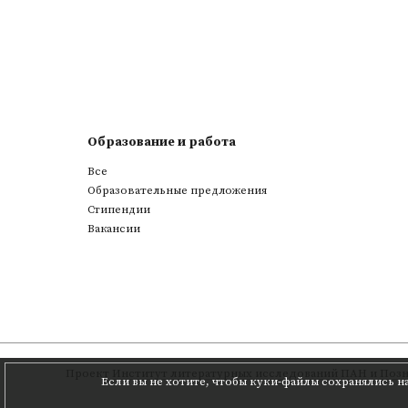
Образование и работа
Все
Образовательные предложения
Стипендии
Вакансии
Проект
Институт литературных исследований ПАН
и
Позн
Если вы не хотите, чтобы куки-файлы сохранялись н