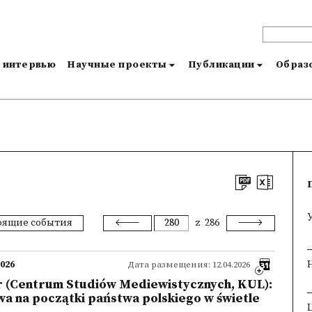
и интервью
Научные проекты
Публикации
Образо
оящие события
z
286
2026
Дата размещения: 12.04.2026
r (Centrum Studiów Mediewistycznych, KUL):
a na początki państwa polskiego w świetle