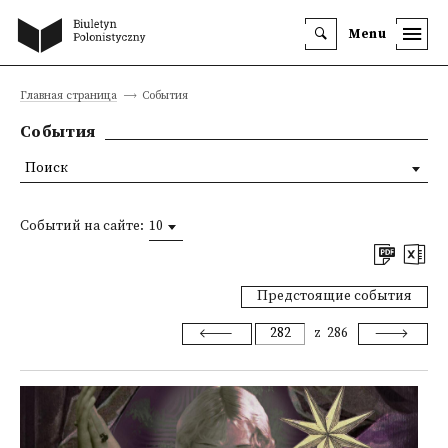
Menu
Главная страница
События
События
Поиск
Событий на сайте:
10
Предстоящие события
z
286