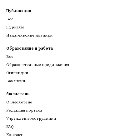
Публикации
Все
Журналы
Издательские новинки
Образование и работа
Все
Образовательные предложения
Стипендии
Вакансии
бюллетень
О Бьюлетене
Редакция портала
Учреждения-сотрудники
FAQ
Контакт