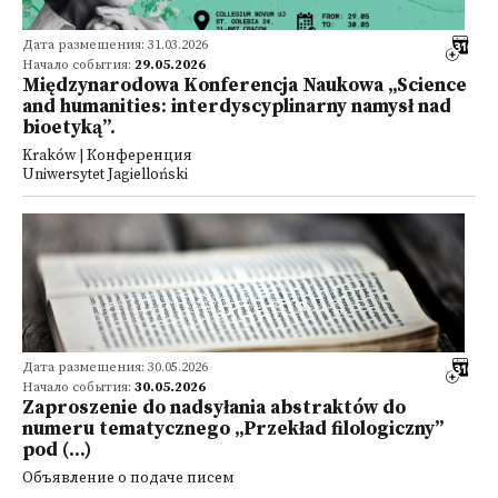
Дата размещения: 31.03.2026
Начало события:
29.05.2026
Międzynarodowa Konferencja Naukowa „Science
and humanities: interdyscyplinarny namysł nad
bioetyką”.
Kraków | Конференция
Uniwersytet Jagielloński
Дата размещения: 30.05.2026
Начало события:
30.05.2026
Zaproszenie do nadsyłania abstraktów do
numeru tematycznego „Przekład filologiczny”
pod (...)
Объявление о подаче писем