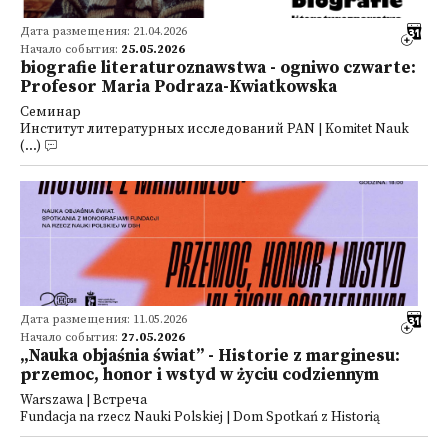
Дата размещения: 21.04.2026
Начало события:
25.05.2026
biografie literaturoznawstwa - ogniwo czwarte:
Profesor Maria Podraza-Kwiatkowska
Семинар
Институт литературных исследований PAN | Komitet Nauk
(...)
Дата размещения: 11.05.2026
Начало события:
27.05.2026
„Nauka objaśnia świat” - Historie z marginesu:
przemoc, honor i wstyd w życiu codziennym
Warszawa | Встреча
Fundacja na rzecz Nauki Polskiej | Dom Spotkań z Historią