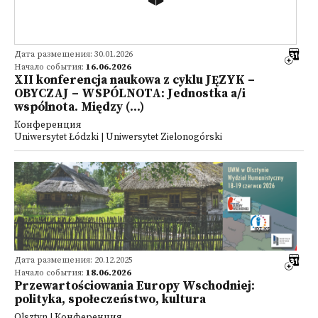
Дата размещения: 30.01.2026
Начало события:
16.06.2026
XII konferencja naukowa z cyklu JĘZYK –
OBYCZAJ – WSPÓLNOTA: Jednostka a/i
wspólnota. Między (...)
Конференция
Uniwersytet Łódzki | Uniwersytet Zielonogórski
Дата размещения: 20.12.2025
Начало события:
18.06.2026
Przewartościowania Europy Wschodniej:
polityka, społeczeństwo, kultura
Olsztyn | Конференция