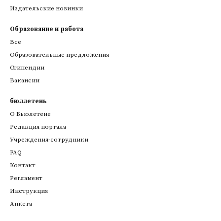
Издательские новинки
Образование и работа
Все
Образовательные предложения
Стипендии
Вакансии
бюллетень
О Бьюлетене
Редакция портала
Учреждения-сотрудники
FAQ
Контакт
Регламент
Инструкция
Анкета