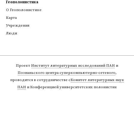
Геополонистика
О Геополонистике
Kарта
Учреждения
Люди
Проект
Институт литературных исследований ПАН
и
Познаньского центра суперкомпьютерно-сетевого
,
проводится в сотрудничестве с
Комитет литературных наук
ПАН
и Конференцией университетских полонистик