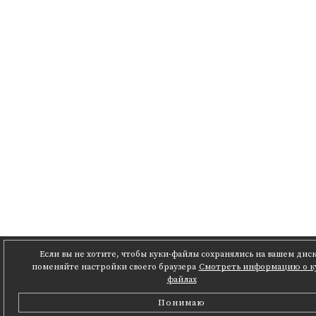
Если вы не хотите, чтобы куки-файлы сохранялись на вашем диск
поменяйте настройки своего браузера
Смотреть информацию о к
файлах
Понимаю