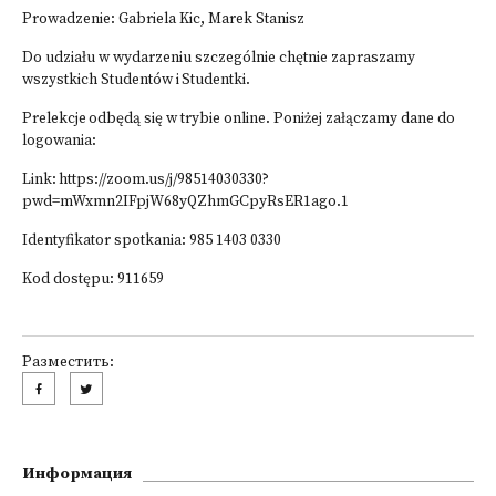
Prowadzenie: Gabriela Kic, Marek Stanisz
Do udziału w wydarzeniu szczególnie chętnie zapraszamy
wszystkich Studentów i Studentki.
Prelekcje odbędą się w trybie online. Poniżej załączamy dane do
logowania:
Link:
https://zoom.us/j/98514030330?
pwd=mWxmn2IFpjW68yQZhmGCpyRsER1ago.1
Identyfikator spotkania: 985 1403 0330
Kod dostępu: 911659
Разместить:
Информация