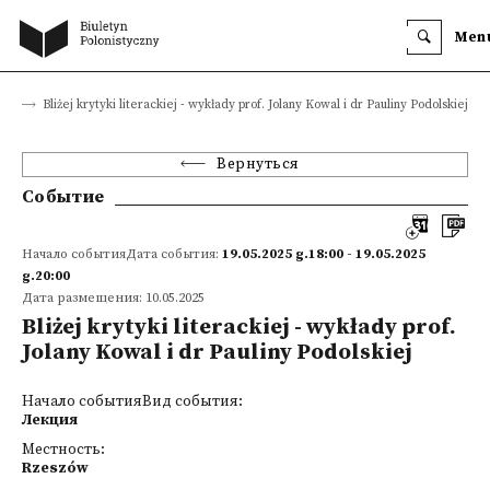
Men
тия
Bliżej krytyki literackiej - wykłady prof. Jolany Kowal i dr Pauliny Podolskiej
Вернуться
Событие
Начало событияДата события:
19.05.2025 g.18:00 - 19.05.2025
g.20:00
Дата размещения: 10.05.2025
Bliżej krytyki literackiej - wykłady prof.
Jolany Kowal i dr Pauliny Podolskiej
Начало событияВид события:
Лекция
Местность:
Rzeszów