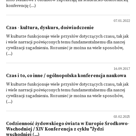
Koło Naukowe Polonistów zapraszają na studencko-doktorancką
konferencję (...)
07.01.2022
Czas - kultura, dyskurs, doświadczenie
W kulturze funkcjonuje wiele przysłów dotyczących czasu, tak jak
i wiele narracji poświę­conych temu fundamentalnemu dla naszej
cywilizacji zagadnieniu. Rozumieć je można na wiele sposobów,
(...)
16.09.2017
Czas i to, co inne / ogólnopolska konferencja naukowa
W kulturze funkcjonuje wiele przysłów dotyczących czasu, tak jak
i wiele narracji poświę­conych temu fundamentalnemu dla naszej
cywilizacji zagadnieniu. Rozumieć je można na wiele sposobów,
(...)
03.02.2025
Codzienność żydowskiego świata w Europie Środkowo-
Wschodniej / XIV Konferencja z cyklu "Żydzi
wschodniej (...)