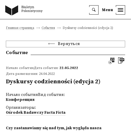
Menu
Главная страница
События
Dyskursy codzienności (edycja 2)
Вернуться
Событие
Начало событияДата события:
22.05.2022
Дата размещения: 24.04.2022
Dyskursy codzienności (edycja 2)
Начало событияВид события:
Конференция
Организаторы:
Ośrodek Badawczy Facta Ficta
Czy zastanawiamy się nad tym, jak wygląda nasza