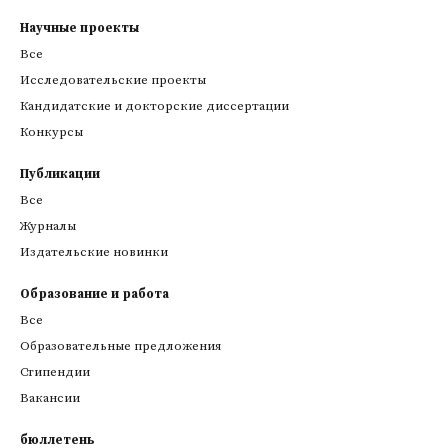
Научные проекты
Все
Исследовательские проекты
Кандидатские и докторские диссертации
Конкурсы
Публикации
Все
Журналы
Издательские новинки
Образование и работа
Все
Образовательные предложения
Стипендии
Вакансии
бюллетень