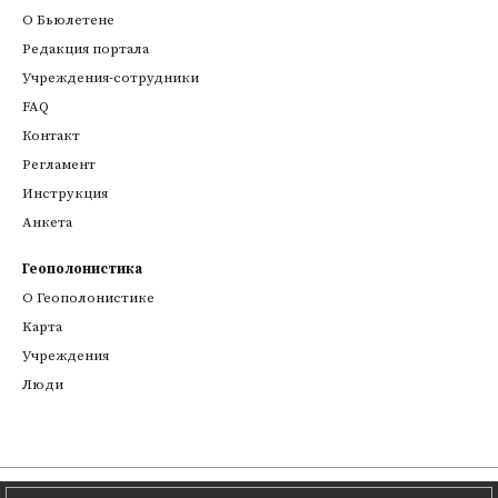
О Бьюлетене
Редакция портала
Учреждения-сотрудники
FAQ
Контакт
Регламент
Инструкция
Анкета
Геополонистика
О Геополонистике
Kарта
Учреждения
Люди