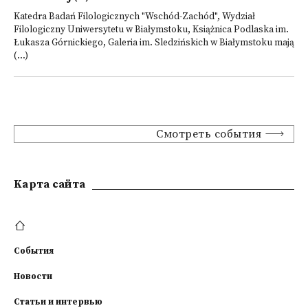
Katedra Badań Filologicznych "Wschód-Zachód", Wydział
Filologiczny Uniwersytetu w Białymstoku, Książnica Podlaska im.
Łukasza Górnickiego, Galeria im. Sledzińskich w Białymstoku mają
(...)
Смотреть события
Kарта сайта
События
Новости
Статьи и интервью