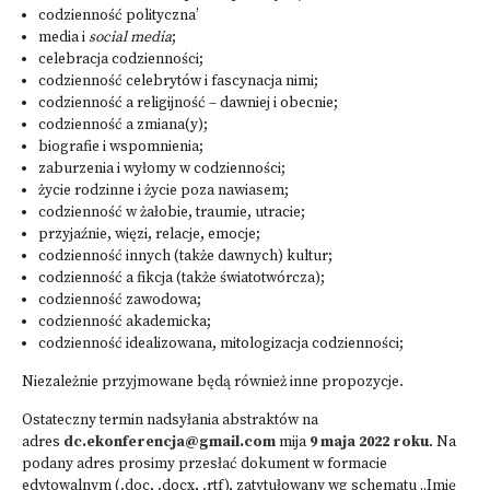
codzienność polityczna’
media i
social media
;
celebracja codzienności;
codzienność celebrytów i fascynacja nimi;
codzienność a religijność – dawniej i obecnie;
codzienność a zmiana(y);
biografie i wspomnienia;
zaburzenia i wyłomy w codzienności;
życie rodzinne i życie poza nawiasem;
codzienność w żałobie, traumie, utracie;
przyjaźnie, więzi, relacje, emocje;
codzienność innych (także dawnych) kultur;
codzienność a fikcja (także światotwórcza);
codzienność zawodowa;
codzienność akademicka;
codzienność idealizowana, mitologizacja codzienności;
Niezależnie przyjmowane będą również inne propozycje.
Ostateczny termin nadsyłania abstraktów na
adres
dc.ekonferencja@gmail.com
mija
9 maja 2022 roku
. Na
podany adres prosimy przesłać dokument w formacie
edytowalnym (.doc, .docx, .rtf), zatytułowany wg schematu „Imię