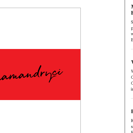
S
p
w
E
O
C
i
K
F