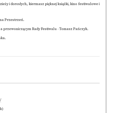
eży i dorosłych, kiermasz pięknej książki, kino festiwalowe i
na Przestrzeń.
, a przewoniczącym Rady Festiwalu - Tomasz Pańczyk.
ska.
/
ak)