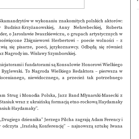
 Skamandrytów w wykonaniu znakomitych polskich aktorów:
y Budzisz-Krzyżanowskiej, Anny Nehrebeckiej, Roberta
er, o Jarosławie Iwaszkiewiczu, o grupach artystycznych w
oświęcone Zbigniewowi Herbertowi – poecie wolności – z
ią się pisarze, poeci, językoznawcy. Odbędą się również
raz Nagrody im. Wisławy Szymborskiej.
inicjatorami i fundatorami są Konsulowie Honorowi Wielkiego
Byglewski. To Nagroda Wielkiego Redaktora – pierwsza w
ocenianego, niewidocznego, a przecież tak potrzebnego
am Strug i Monodia Polska, Jazz Band Młynarski-Masecki z
j Stasiuk wraz z ukraińską formacją etno-rockową Haydamaky
tasiuk-Haydamaky”.
„Drugiego dziennika” Jerzego Pilcha zagrają Adam Ferency i
 odczyta „Irańską Konferencję” – najnowszą sztukę Iwana