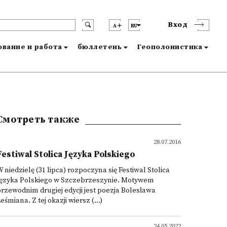
Вход
A
RU
вание и работа
бюллетень
Геополонистика
Смотреть также
28.07.2016
Festiwal Stolica Języka Polskiego
 niedzielę (31 lipca) rozpoczyna się Festiwal Stolica
Języka Polskiego w Szczebrzeszynie. Motywem
rzewodnim drugiej edycji jest poezja Bolesława
eśmiana. Z tej okazji wiersz (...)
24.05.2022