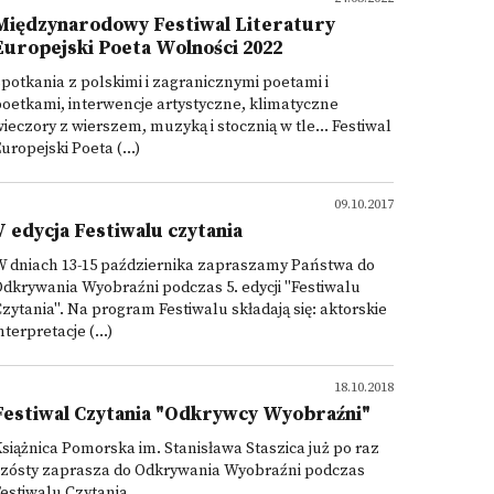
Międzynarodowy Festiwal Literatury
Europejski Poeta Wolności 2022
potkania z polskimi i zagranicznymi poetami i
oetkami, interwencje artystyczne, klimatyczne
ieczory z wierszem, muzyką i stocznią w tle… Festiwal
uropejski Poeta (...)
09.10.2017
V edycja Festiwalu czytania
W dniach 13-15 października zapraszamy Państwa do
dkrywania Wyobraźni podczas 5. edycji "Festiwalu
zytania". Na program Festiwalu składają się: aktorskie
nterpretacje (...)
18.10.2018
Festiwal Czytania "Odkrywcy Wyobraźni"
siążnica Pomorska im. Stanisława Staszica już po raz
szósty zaprasza do Odkrywania Wyobraźni podczas
estiwalu Czytania.