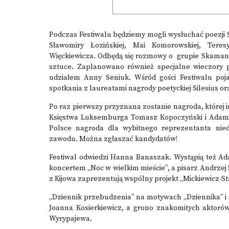
Podczas Festiwalu będziemy mogli wysłuchać poezji
Sławomiry Łozińskiej, Mai Komorowskiej, Teres
Więckiewicza. Odbędą się rozmowy o grupie Skamand
sztuce. Zaplanowano również specjalne wieczory p
udziałem Anny Seniuk. Wśród gości Festiwalu pojaw
spotkania z laureatami nagrody poetyckiej Silesius o
Po raz pierwszy przyznana zostanie nagroda, której 
Księstwa Luksemburga Tomasz Kopoczyński i Adam 
Polsce nagroda dla wybitnego reprezentanta nied
zawodu. Można zgłaszać kandydatów!
Festiwal odwiedzi Hanna Banaszak. Wystąpią też Ad
koncertem „Noc w wielkim mieście”, a pisarz Andrze
z Kijowa zaprezentują wspólny projekt „Mickiewicz-S
„Dziennik przebudzenia” na motywach „Dziennika” i 
Joanna Kosierkiewicz, a grono znakomitych aktorów
Wyrypajewa.