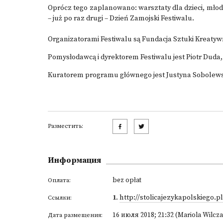
Oprócz tego zaplanowano: warsztaty dla dzieci, młodzi
– już po raz drugi – Dzień Zamojski Festiwalu.
Organizatorami Festiwalu są Fundacja Sztuki Kreatyw
Pomysłodawcą i dyrektorem Festiwalu jest Piotr Duda
Kuratorem programu głównego jest Justyna Sobolew
Разместить:
Информация
bez opłat
Оплата:
1
.
http://stolicajezykapolskiego.pl
Ссылки:
16 июля 2018; 21:32 (Mariola Wilcz
Дата размещения: