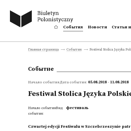
События
Новости
Статьи 
Festiwal Stolica Języka Po
Главная страница
События
Событие
Начало событияДата события:
05.08.2018 - 11.08.2018
Festiwal Stolica Języka Polski
фестиваль
Начало событияВид
события:
Czwartej edycji Festiwalu w Szczebrzeszynie pa