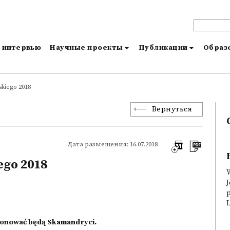
и интервью
Научные проекты
Публикации
Образо
lskiego 2018
Вернуться
Дата размещения: 16.07.2018
ego 2018
W
p
L
tronować będą Skamandryci.