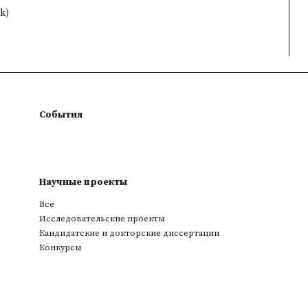
ak)
События
Научные проекты
Все
Исследовательские проекты
Кандидатские и докторские диссертации
Конкурсы