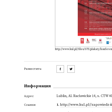
http://www.kul.pl//files/075/plakaty/konfer
Разместить:
Информация
Lublin, Al. Racławickie 14, s. CTW 4
Адрес:
1
.
http://www.kul.pl//zapowiedz-i
Ссылки: