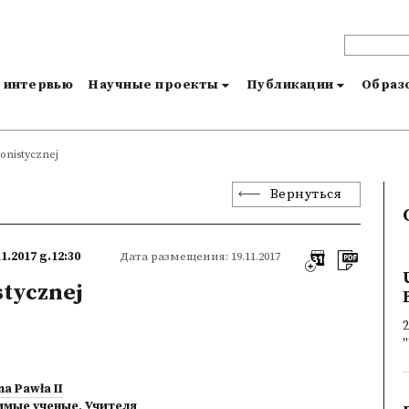
и интервью
Научные проекты
Публикации
Образо
lonistycznej
Вернуться
11.2017 g.12:30
Дата размещения: 19.11.2017
stycznej
2
"
na Pawła II
имые ученые
,
Учителя