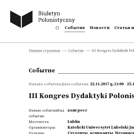
События
Новости
Статьи 
III Kongres Dydaktyki Po
Главная страница
События
Событие
Начало событияДата события:
22.11.2017 g.11:00 - 25.
III Kongres Dydaktyki Poloni
конгресс
Начало событияВид
события:
Lublin
Местность:
Katolicki Uniwersytet Lubelski Ja
Организаторы:
Студенты
,
аспиранты
,
Независ
Целевые