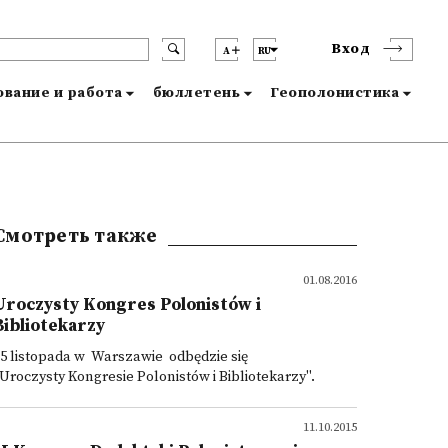
Вход
A
RU
вание и работа
бюллетень
Геополонистика
Смотреть также
01.08.2016
Uroczysty Kongres Polonistów i
Bibliotekarzy
5 listopada w Warszawie odbędzie się
Uroczysty Kongresie Polonistów i Bibliotekarzy".
11.10.2015