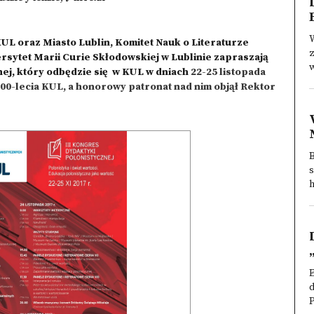
W
KUL oraz Miasto Lublin, Komitet Nauk o Literaturze
z
rsytet Marii Curie Skłodowskiej w Lublinie zapraszają
w
nej
, który odbędzie się w KUL w dniach
22-25 listopada
00-lecia KUL, a honorowy patronat nad nim objął Rektor
h
E
d
P