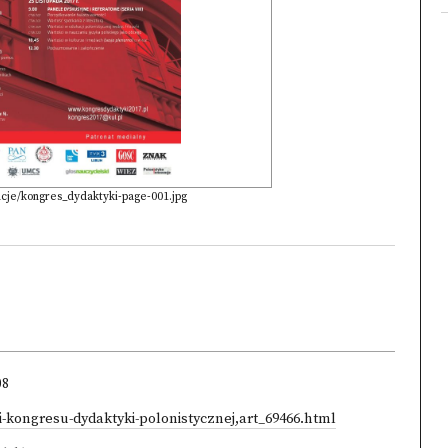
encje/kongres_dydaktyki-page-001.jpg
08
ii-kongresu-dydaktyki-polonistycznej,art_69466.html