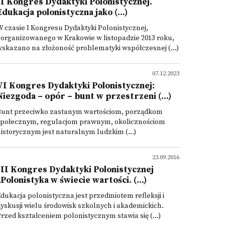
II Kongres Dydaktyki Polonistycznej.
Edukacja polonistyczna jako (...)
 czasie I Kongresu Dydaktyki Polonistycznej,
organizowanego w Krakowie w listopadzie 2013 roku,
skazano na złożoność problematyki współczesnej (...)
07.12.2023
VI Kongres Dydaktyki Polonistycznej:
Niezgoda – opór – bunt w przestrzeni (...)
Bunt przeciwko zastanym wartościom, porządkom
społecznym, regulacjom prawnym, okolicznościom
istorycznym jest naturalnym ludzkim (...)
23.09.2016
III Kongres Dydaktyki Polonistycznej
„Polonistyka w świecie wartości. (...)
dukacja polonistyczna jest przedmiotem refleksji i
yskusji wielu środowisk szkolnych i akademickich.
rzed kształceniem polonistycznym stawia się (...)