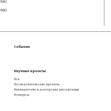
wlak)
wlak)
События
Научные проекты
Все
Исследовательские проекты
Кандидатские и докторские диссертации
Конкурсы