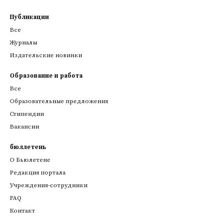
Публикации
Все
Журналы
Издательские новинки
Образование и работа
Все
Образовательные предложения
Стипендии
Вакансии
бюллетень
О Бьюлетене
Редакция портала
Учреждения-сотрудники
FAQ
Контакт