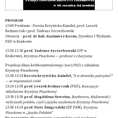
PROGRAM
12:00 Powitanie - Dorota Krzywicka-Kaindel, prof. Leszek
Bednarczuk i prof. Tadeusz Szczerbowski
Otwarcie
- prof. dr hab. Kazimierz Korus
, Dyrektor I Wydziału
PAU w Krakowie
12:20-12.50
prof. Tadeusz Szczerbowski
(UP w
Krakowie),
Krystyna Pisarkowa — profesor z charyzmą
Projekcja filmu krótkometrażowego
Sen
(1963) z udziałem
Krystyny Pisarkowej
12:50-13:10
Dorota Krzywicka-Kaindel
,
"A w słowniku patrzyłaś?"
— ze wspomnień córki
13:10-13:30
prof. Leszek Bednarczuk
(PAU),
Koncepcje
składniowe Krystyny Pisarkowej
13:30-13:50
prof. Magdalena Nowotna
,
Beethoven, Malinowski i
wyliczanki polskie, czyli o języku naukowym Krystyny Pisarkowej
13:50-14:10
prof. Piotr Żmigrodzki
(IJP PAN),
Krystyna
Pisarkowa w „Języku Polskim”