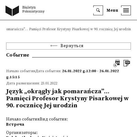
Menu
jak pomarańcza”… Pamięci Profesor Krystyny Pisarkowej w 90. rocznicę Jej urodzin
Вернуться
Событие
Начало событияДата события:
26.01.2022 g.12:00 - 26.01.2022
g.15:15
Дата размещения: 23.01.2022
Język „okrągły jak pomarańcza”…
Pamięci Profesor Krystyny Pisarkowej w
90. rocznicę Jej urodzin
Начало событияВид события:
Встреча
Организаторы: