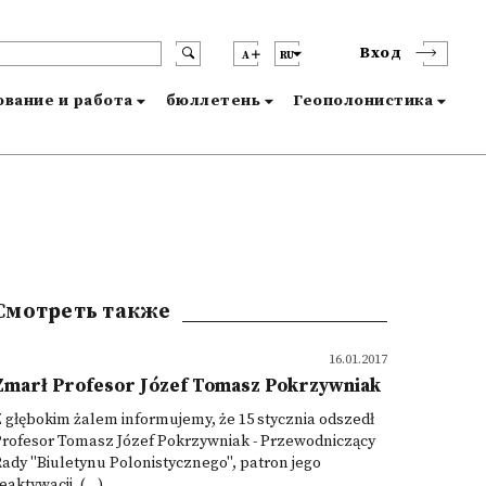
Вход
A
RU
вание и работа
бюллетень
Геополонистика
Смотреть также
16.01.2017
Zmarł Profesor Józef Tomasz Pokrzywniak
 głębokim żalem informujemy, że 15 stycznia odszedł
Profesor Tomasz Józef Pokrzywniak - Przewodniczący
ady "Biuletynu Polonistycznego", patron jego
eaktywacji, (...)