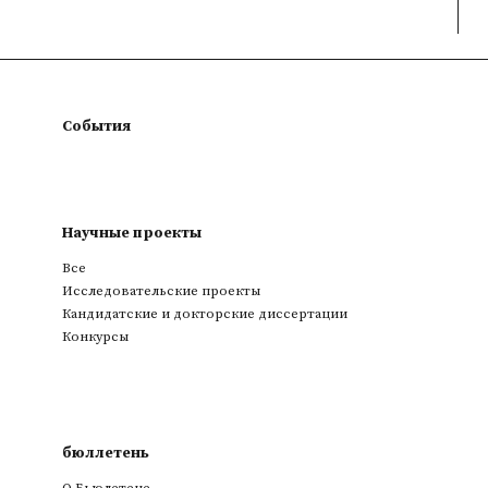
События
Научные проекты
Все
Исследовательские проекты
Кандидатские и докторские диссертации
Конкурсы
бюллетень