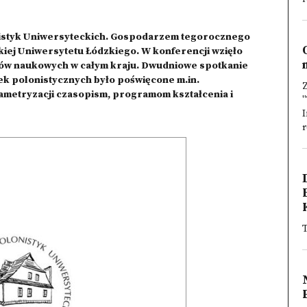
lonistyk Uniwersyteckich. Gospodarzem tegorocznego
skiej Uniwersytetu Łódzkiego. W konferencji wzięło
ków naukowych w całym kraju. Dwudniowe spotkanie
k polonistycznych było poświęcone m.in.
Z
ametryzacji czasopism, programom kształcenia i
"
I
r
T