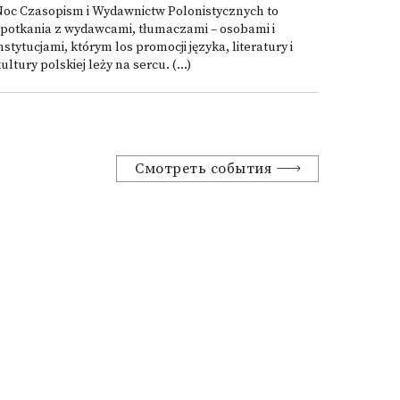
Noc Czasopism i Wydawnictw Polonistycznych to
potkania z wydawcami, tłumaczami – osobami i
nstytucjami, którym los promocji języka, literatury i
ultury polskiej leży na sercu. (...)
Смотреть события