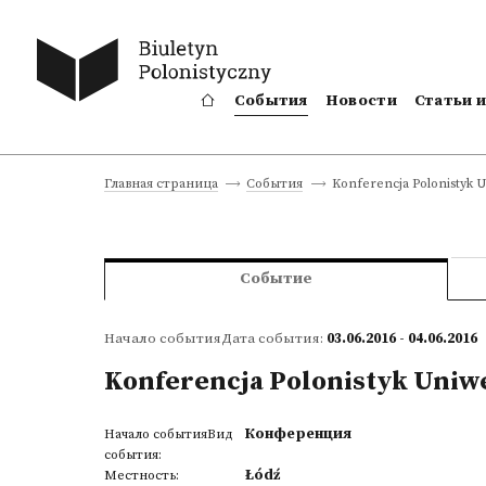
События
Новости
Статьи 
Konferencja Polonistyk U
Главная страница
События
Событие
Начало событияДата события:
03.06.2016 - 04.06.2016
Konferencja Polonistyk Uniw
Конференция
Начало событияВид
события:
Łódź
Местность: