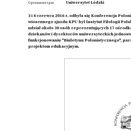
Uniwersytet Łódzki
Организаторы:
3 i 4 czerwca 2016 r. odbyła się Konferencja Po
wiosennego zjazdu KPU był Instytut Filologii Pol
udział około 30 osób reprezentujących 17 ośrod
dziekanów i dyrektorów uniwersyteckich jednoste
funkcjonowaniu "Biuletynu Polonistycznego", par
projektom edukacyjnym.