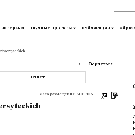
и интервью
Научные проекты
Публикации
Образо
niwersyteckich
Вернуться
Отчет
Дата размещения: 24.05.2016
ersyteckich
Z
R
r