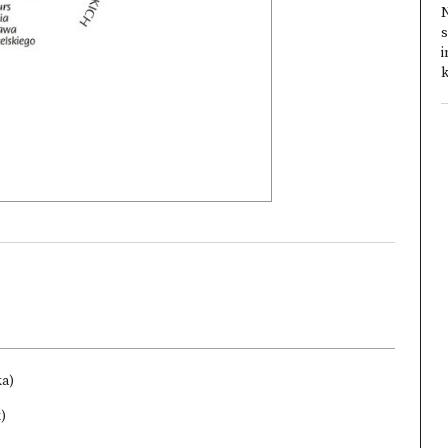
s
i
k
ka)
)