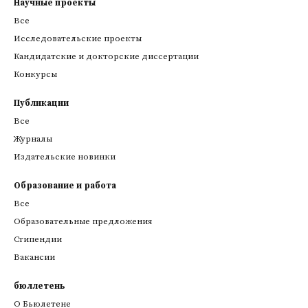
Научные проекты
Все
Исследовательские проекты
Кандидатские и докторские диссертации
Конкурсы
Публикации
Все
Журналы
Издательские новинки
Образование и работа
Все
Образовательные предложения
Стипендии
Вакансии
бюллетень
О Бьюлетене