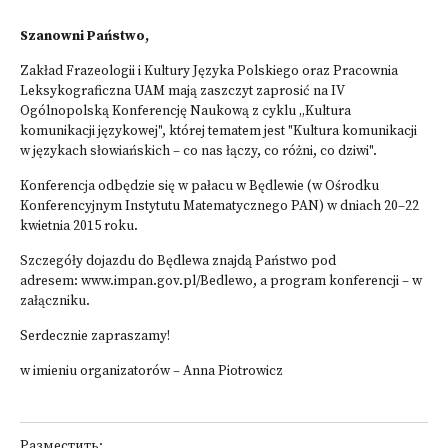
Szanowni Państwo,
Zakład Frazeologii i Kultury Języka Polskiego oraz Pracownia
Leksykograficzna UAM mają zaszczyt zaprosić na IV
Ogólnopolską Konferencję Naukową z cyklu „Kultura
komunikacji językowej", której tematem jest "Kultura komunikacji
w językach słowiańskich – co nas łączy, co różni, co dziwi".
Konferencja odbędzie się w pałacu w Będlewie (w Ośrodku
Konferencyjnym Instytutu Matematycznego PAN) w dniach 20–22
kwietnia 2015 roku.
Szczegóły dojazdu do Będlewa znajdą Państwo pod
adresem:
www.impan.gov.pl/Bedlewo
, a program konferencji – w
załączniku.
Serdecznie zapraszamy!
w imieniu organizatorów – Anna Piotrowicz
Разместить: