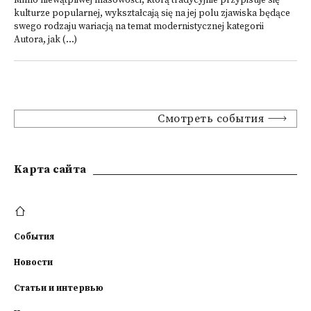
Mimo niewątpliwej masowości, którą tradycyjnie przypisuje się
kulturze popularnej, wykształcają się na jej polu zjawiska będące
swego rodzaju wariacją na temat modernistycznej kategorii
Autora, jak (...)
Смотреть события
Kарта сайта
События
Новости
Статьи и интервью