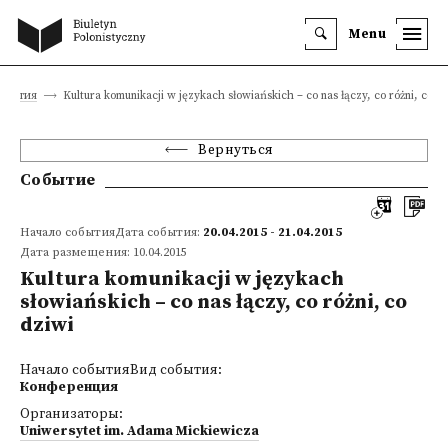
Menu
обытия
Kultura komunikacji w językach słowiańskich – co nas łączy, co różni, co d
Вернуться
Событие
Начало событияДата события:
20.04.2015 - 21.04.2015
Дата размещения: 10.04.2015
Kultura komunikacji w językach
słowiańskich – co nas łączy, co różni, co
dziwi
Начало событияВид события:
Конференция
Организаторы:
Uniwersytet im. Adama Mickiewicza