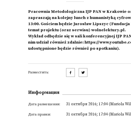
Pracownia Metodologiczna IJP PAN w Krakowie o
zapraszają na kolejny lunch z humanistyką cyfrową,
13:00. Gościem będzie Jarosław Lipszyc (Fundacja
temat projektu (oraz serwisu)
wolnelektury.pl
.
Wykład odbędzie się w sali konferencyjnej IJP PAN
nim udział również zdalnie:
https://www.youtube
udostępnione będzie również po spotkaniu).
Разместить:
Информация
31 октября 2016; 17:04 (Mariola Wi
Дата размещения:
31 октября 2016; 17:04 (Mariola Wi
Дата правки: