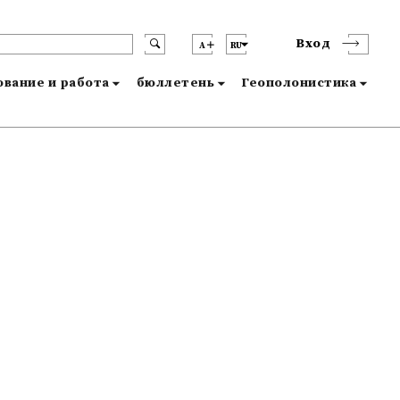
Вход
A
RU
вание и работа
бюллетень
Геополонистика