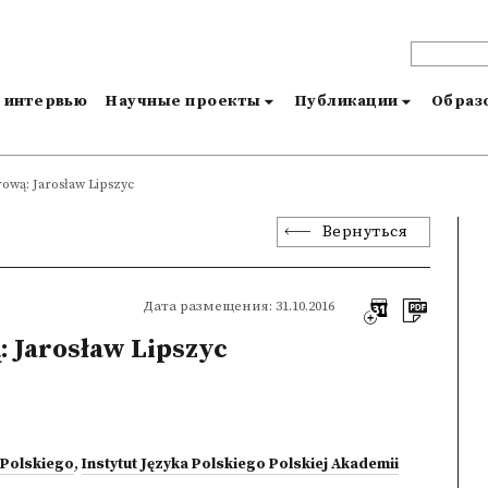
и интервью
Научные проекты
Публикации
Образо
ową: Jarosław Lipszyc
Вернуться
Дата размещения: 31.10.2016
 Jarosław Lipszyc
 Polskiego
,
Instytut Języka Polskiego Polskiej Akademii