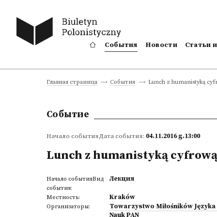
События
Новости
Статьи 
Lunch z humanistyką cyfr
Главная страница
События
Событие
Начало событияДата события:
04.11.2016 g.13:00
Lunch z humanistyką cyfrową:
Лекция
Начало событияВид
события:
Kraków
Местность:
Towarzystwo Miłośników Języka
Организаторы:
Nauk PAN