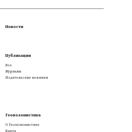
Новости
Публикации
Все
Журналы
Издательские новинки
Геополонистика
О Геополонистике
Kарта