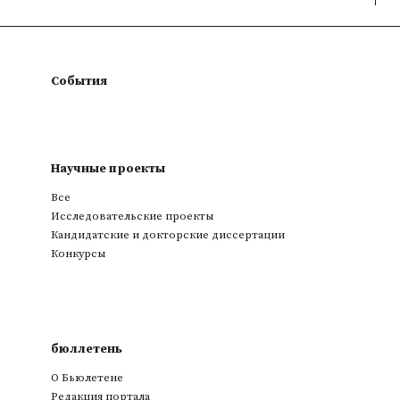
События
Научные проекты
Все
Исследовательские проекты
Кандидатские и докторские диссертации
Конкурсы
бюллетень
О Бьюлетене
Редакция портала