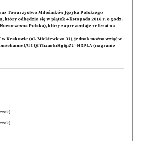
raz Towarzystwo Miłośników Języka Polskiego
 który odbędzie się w piątek 4 listopada 2016 r. o godz.
 Nowoczesna Polska), który zaprezentuje referat na
 w Krakowie (al. Mickiewicza 31), jednak można wziąć w
.com/channel/UCQfYhxastnHg6jiZU-H3PLA
(nagranie
lczak)
lczak)