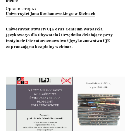
Kielce
Организаторы:
Uniwersytet Jana Kochanowskiego w Kielcach
Uniwersytet Otwarty UJK oraz Centrum Wsparcia
Językowego dla Obywatela i Urzędnika działające przy
Instytucie Literaturoznawstwa i Językoznawstwa UJK
zapraszają na bezpłatny webinar.