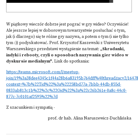
W piątkowy wieczór dobrze jest pograć w gry wideo? Oczywiście!
Ale jeszcze lepiej w doborowym towarzystwie posłuchać o tym,
jak (i dlaczego) się te różne gry nazywa, a potem o tym (i nie tylko
tym :)) podyskutować. Prof. Krzysztof Kaszewski z Uniwersytetu
Warszawskiego przedstawi wystąpienie na temat:
„Skradanki,
indyki i rebooty, czyli o sposobach nazywania gier wideo w
dyskursie medialnym"
. Link do spotkania:
https://teams.microsoft.com/l/meetup-
join/19%3a38dee4345c1f44a28b6a83195b764dff%40thread.tacv2/1647
context=%7b%22Tid%22%3a%22258bd77a-7bbb-44db-855d-
0833ab813c1b%22%2c%22Oid%22%3a%22c26b261e-0a8c-44c0-
877c-7c0101af2595%22%7d
Z szacunkiem i sympatią -
prof. dr hab. Alina Naruszewicz-Duchlińska