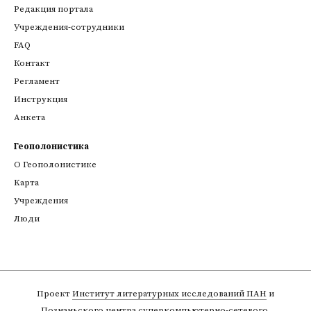
Редакция портала
Учреждения-сотрудники
FAQ
Контакт
Регламент
Инструкция
Анкета
Геополонистика
О Геополонистике
Kарта
Учреждения
Люди
Проект
Институт литературных исследований ПАН
и
Познаньского центра суперкомпьютерно-сетевого
,