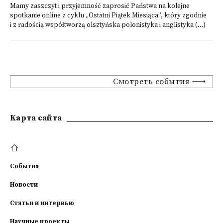
Mamy zaszczyt i przyjemność zaprosić Państwa na kolejne
spotkanie online z cyklu „Ostatni Piątek Miesiąca”, który zgodnie
i z radością współtworzą olsztyńska polonistyka i anglistyka (...)
Смотреть события
Kарта сайта
События
Новости
Статьи и интервью
Научные проекты