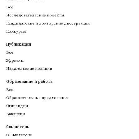
Все
Исследовательские проекты
Кандидатские и докторские диссертации
Конкурсы
Публикации
Все
Журналы
Издательские новинки
Образование и работа
Все
Образовательные предложения
Стипендии
Вакансии
бюллетень
О Бьюлетене