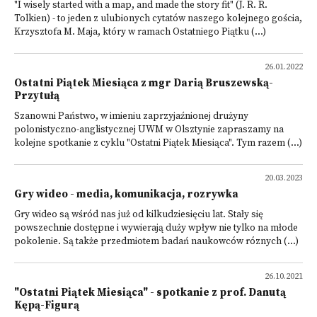
"I wisely started with a map, and made the story fit" (J. R. R.
Tolkien) - to jeden z ulubionych cytatów naszego kolejnego gościa,
Krzysztofa M. Maja, który w ramach Ostatniego Piątku (...)
26.01.2022
Ostatni Piątek Miesiąca z mgr Darią Bruszewską-
Przytułą
Szanowni Państwo, w imieniu zaprzyjaźnionej drużyny
polonistyczno-anglistycznej UWM w Olsztynie zapraszamy na
kolejne spotkanie z cyklu "Ostatni Piątek Miesiąca". Tym razem (...)
20.03.2023
Gry wideo - media, komunikacja, rozrywka
Gry wideo są wśród nas już od kilkudziesięciu lat. Stały się
powszechnie dostępne i wywierają duży wpływ nie tylko na młode
pokolenie. Są także przedmiotem badań naukowców róznych (...)
26.10.2021
"Ostatni Piątek Miesiąca" - spotkanie z prof. Danutą
Kępą-Figurą