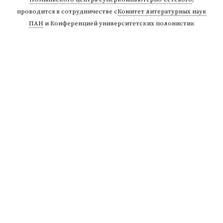
проводится в сотрудничестве с
Комитет литературных наук
ПАН
и Конференцией университетских полонистик