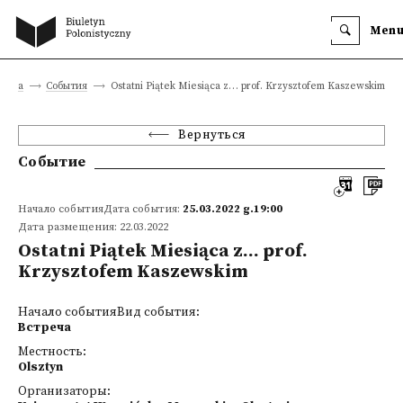
Men
аница
События
Ostatni Piątek Miesiąca z… prof. Krzysztofem Kaszewskim
Вернуться
Событие
Начало событияДата события:
25.03.2022 g.19:00
Дата размещения: 22.03.2022
Ostatni Piątek Miesiąca z… prof.
Krzysztofem Kaszewskim
Начало событияВид события:
Встреча
Местность:
Olsztyn
Организаторы: