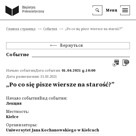
Menu
Главная страница
События
„Po co się pisze wiersze na starość?”
Вернуться
Событие
Начало событияДата события:
01.04.2021 g.10:00
Дата размещения: 31.03.2021
„Po co się pisze wiersze na starość?”
Начало событияВид события:
Лекция
Местность:
Kielce
Организаторы:
Uniwersytet Jana Kochanowskiego w Kielcach