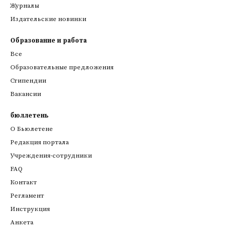
Журналы
Издательские новинки
Образование и работа
Все
Образовательные предложения
Стипендии
Вакансии
бюллетень
О Бьюлетене
Редакция портала
Учреждения-сотрудники
FAQ
Контакт
Регламент
Инструкция
Анкета