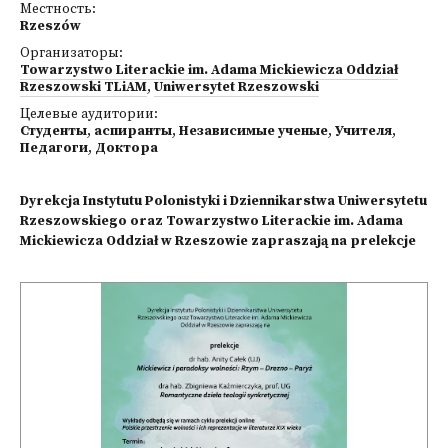
Местность:
Rzeszów
Организаторы:
Towarzystwo Literackie im. Adama Mickiewicza Oddział
Rzeszowski TLiAM
,
Uniwersytet Rzeszowski
Целевые аудитории:
Студенты
,
аспиранты
,
Независимые ученые
,
Учителя
,
Педагоги
,
Доктора
Dyrekcja Instytutu Polonistyki i Dziennikarstwa Uniwersytetu
Rzeszowskiego oraz Towarzystwo Literackie im. Adama
Mickiewicza Oddział w Rzeszowie zapraszają na prelekcje