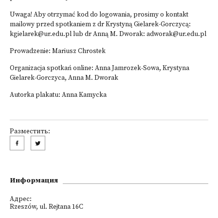
Uwaga! Aby otrzymać kod do logowania, prosimy o kontakt
mailowy przed spotkaniem z dr Krystyną Gielarek-Gorczycą:
kgielarek@ur.edu.pl lub dr Anną M. Dworak: adworak@ur.edu.pl
Prowadzenie: Mariusz Chrostek
Organizacja spotkań online: Anna Jamrozek-Sowa, Krystyna
Gielarek-Gorczyca, Anna M. Dworak
Autorka plakatu: Anna Kamycka
Разместить:
Информация
Адрес:
Rzeszów, ul. Rejtana 16C