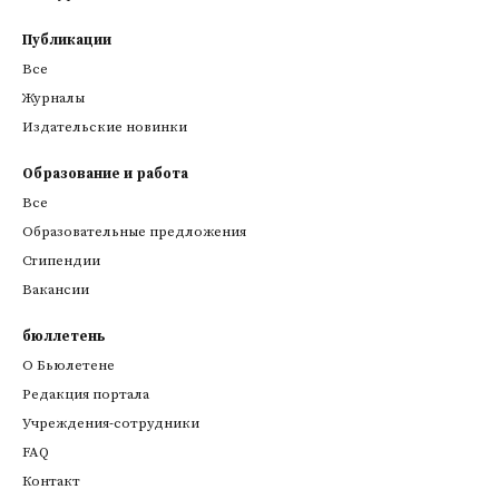
Публикации
Все
Журналы
Издательские новинки
Образование и работа
Все
Образовательные предложения
Стипендии
Вакансии
бюллетень
О Бьюлетене
Редакция портала
Учреждения-сотрудники
FAQ
Контакт