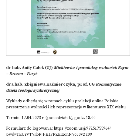
dr hab. Anity Całek (UJ)
Mickiewicz i paradoksy wolności: Rzym
– Drezno – Paryż
dra hab. Zbigniewa Kaźmierczyka, prof. UG
Romantyczne
dzieła teologii synkretycznej
Wykłady odbędą się w ramach cyklu prelekcji online Polskie
przestrzenie wolności i ich reprezentacje w literaturze XIX wieku
Termin: 17.04.2023 r. (poniedziałek), godz. 18.00
Formularz do logowania: https://zoom.us/j/97251755964?
pwd=TEUrVTVrbFJPK1FFZEIxcnNVc00vZz09