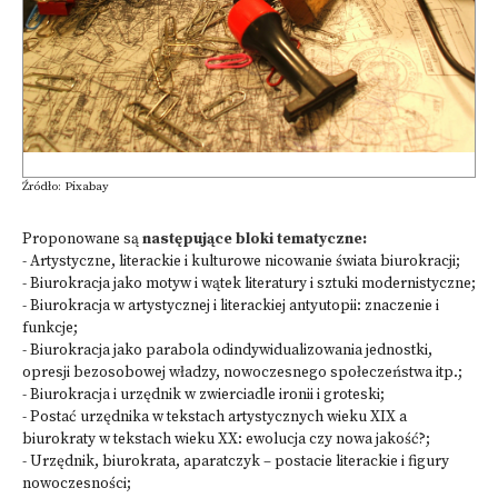
Źródło: Pixabay
Proponowane są
następujące bloki tematyczne:
- Artystyczne, literackie i kulturowe nicowanie świata biurokracji;
- Biurokracja jako motyw i wątek literatury i sztuki modernistyczne;
- Biurokracja w artystycznej i literackiej antyutopii: znaczenie i
funkcje;
- Biurokracja jako parabola odindywidualizowania jednostki,
opresji bezosobowej władzy, nowoczesnego społeczeństwa itp.;
- Biurokracja i urzędnik w zwierciadle ironii i groteski;
- Postać urzędnika w tekstach artystycznych wieku XIX a
biurokraty w tekstach wieku XX: ewolucja czy nowa jakość?;
- Urzędnik, biurokrata, aparatczyk – postacie literackie i figury
nowoczesności;