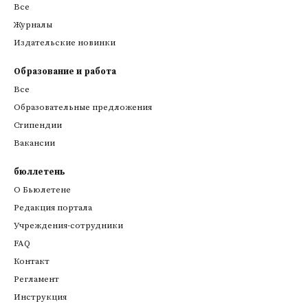
Все
Журналы
Издательские новинки
Образование и работа
Все
Образовательные предложения
Стипендии
Вакансии
бюллетень
О Бьюлетене
Редакция портала
Учреждения-сотрудники
FAQ
Контакт
Регламент
Инструкция