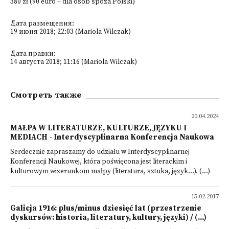
380 zł (90 euro – dla osób spoza Polski)
Дата размещения:
19 июня 2018; 22:03 (Mariola Wilczak)
Дата правки:
14 августа 2018; 11:16 (Mariola Wilczak)
Смотреть также
20.04.2024
MAŁPA W LITERATURZE, KULTURZE, JĘZYKU I
MEDIACH - Interdyscyplinarna Konferencja Naukowa
Serdecznie zapraszamy do udziału w Interdyscyplinarnej
Konferencji Naukowej, która poświęcona jest literackim i
kulturowym wizerunkom małpy (literatura, sztuka, język...). (...)
15.02.2017
Galicja 1916: plus/minus dziesięć lat (przestrzenie
dyskursów: historia, literatury, kultury, języki) / (...)