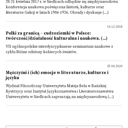
20-21 kwietnia 2017 r. w Siedlcach odbędzie się międzynarodowa
konferencja naukowa poświęcona historii, kulturze oraz
literaturze Galicji w latach 1906-1926. Obrady i dyskusje (...)
14.12.2018
Polki za granicą – cudzoziemki w Polsce:
twórczość/działalność kulturalna i naukowa. (...)
VII ogólnopolskie interdyscyplinarne seminarium naukowe z
cyklu Różne odsłony kobiecych światów.
25.04.2024
Mężczyźni i (ich) emocje w literaturze, kulturze i
języku
Wydział Filozoficzny Uniwersytetu Mateja Bela w Bańskiej
Bystrzycy oraz Instytut Językoznawstwa i Literaturoznawstwa
Uniwersytetu w Siedlcach zapraszają na międzynarodową (...)