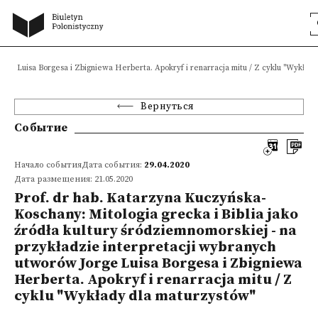
orge Luisa Borgesa i Zbigniewa Herberta. Apokryf i renarracja mitu / Z cyklu "Wykład
Вернуться
Событие
Начало событияДата события:
29.04.2020
Дата размещения: 21.05.2020
Prof. dr hab. Katarzyna Kuczyńska-
Koschany: Mitologia grecka i Biblia jako
źródła kultury śródziemnomorskiej - na
przykładzie interpretacji wybranych
utworów Jorge Luisa Borgesa i Zbigniewa
Herberta. Apokryf i renarracja mitu / Z
cyklu "Wykłady dla maturzystów"