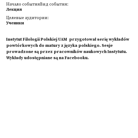
Начало событияВид события:
Лекция
Целевые аудитории:
Ученики
Instytut Filologii Polskiej UAM przygotował serię wykładów
powtórkowych do matury z języka polskiego. Sesje
prowadzone są przez pracowników naukowych Instytutu.
Wykłady udostępniane są na Facebooku.