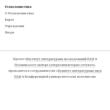
Геополонистика
О Геополонистике
Kарта
Учреждения
Люди
Проект
Институт литературных исследований ПАН
и
Познаньского центра суперкомпьютерно-сетевого
,
проводится в сотрудничестве с
Комитет литературных наук
ПАН
и Конференцией университетских полонистик