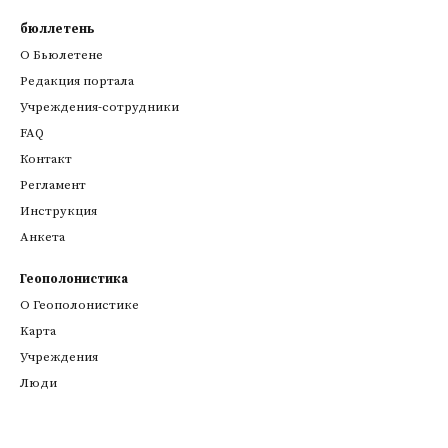
бюллетень
О Бьюлетене
Редакция портала
Учреждения-сотрудники
FAQ
Контакт
Регламент
Инструкция
Анкета
Геополонистика
О Геополонистике
Kарта
Учреждения
Люди