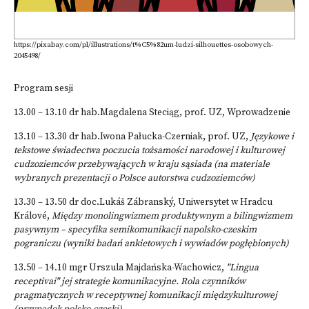
https://pixabay.com/pl/illustrations/t%C5%82um-ludzi-silhouettes-osobowych-
2045498/
Program sesji
13.00 – 13.10 dr hab.Magdalena Steciąg, prof. UZ, Wprowadzenie
13.10 – 13.30 dr hab.Iwona Pałucka-Czerniak, prof. UZ,
Językowe i
tekstowe świadectwa poczucia tożsamości narodowej i kulturowej
cudzoziemców przebywających w kraju sąsiada (na materiale
wybranych prezentacji o Polsce autorstwa cudzoziemców)
13.30 – 13.50 dr doc.Lukáš Zábranský, Uniwersytet w Hradcu
Králové,
Między monolingwizmem produktywnym a bilingwizmem
pasywnym – specyfika semikomunikacji napolsko-czeskim
pograniczu (wyniki badań ankietowych i wywiadów pogłębionych)
13.50 – 14.10 mgr Urszula Majdańska-Wachowicz,
"Lingua
receptivai" jej strategie komunikacyjne. Rola czynników
pragmatycznych w receptywnej komunikacji międzykulturowej