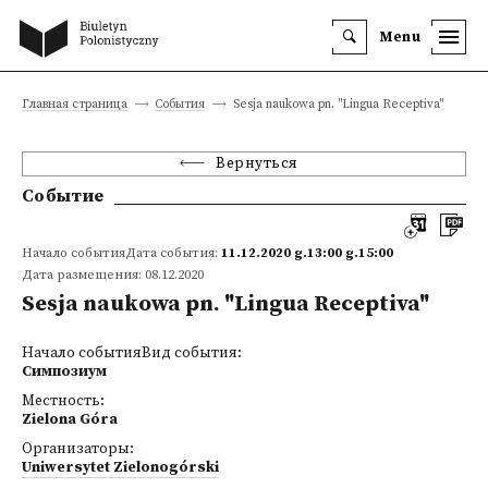
Menu
Главная страница
События
Sesja naukowa pn. "Lingua Receptiva"
Вернуться
Событие
Начало событияДата события:
11.12.2020 g.13:00 g.15:00
Дата размещения: 08.12.2020
Sesja naukowa pn. "Lingua Receptiva"
Начало событияВид события:
Симпозиум
Местность:
Zielona Góra
Организаторы:
Uniwersytet Zielonogórski