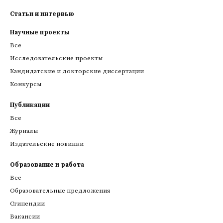
Статьи и интервью
Научные проекты
Все
Исследовательские проекты
Кандидатские и докторские диссертации
Конкурсы
Публикации
Все
Журналы
Издательские новинки
Образование и работа
Все
Образовательные предложения
Стипендии
Вакансии