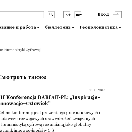
Вход
A
RU
вание и работа
бюллетень
Геополонистика
m Humanistyki Cyfrowej
Смотреть также
31.10.2016
III Konferencja DARIAH-PL: „Inspiracje–
Innowacje–Człowiek”
elem konferencji jest prezentacja prac naukowych i
badawczo-rozwojowych oraz wdrożeń związanych
z humanistyką cyfrową rozumianą jako globalny
zynnik innowacyjności w (...)