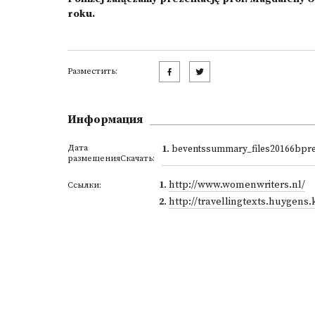
roku.
Разместить:
Информация
Дата
1
. beventssummary_files20166bpr
размещенияСкачать:
1
.
http://www.womenwriters.nl/
Ссылки:
2
.
http://travellingtexts.huygens.