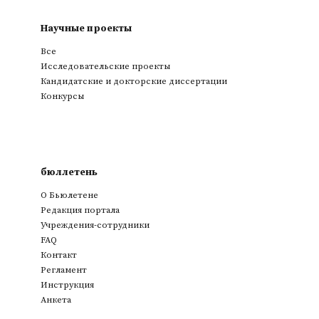
Научные проекты
Все
Исследовательские проекты
Кандидатские и докторские диссертации
Конкурсы
бюллетень
О Бьюлетене
Редакция портала
Учреждения-сотрудники
FAQ
Контакт
Регламент
Инструкция
Анкета