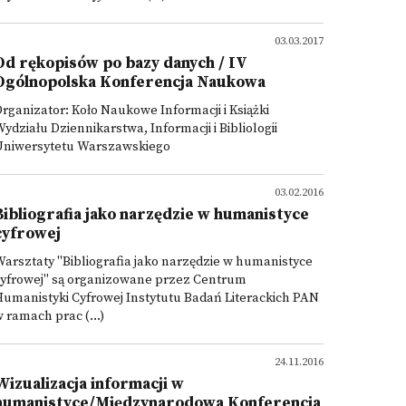
03.03.2017
Od rękopisów po bazy danych / IV
Ogólnopolska Konferencja Naukowa
rganizator: Koło Naukowe Informacji i Książki
ydziału Dziennikarstwa, Informacji i Bibliologii
Uniwersytetu Warszawskiego
03.02.2016
Bibliografia jako narzędzie w humanistyce
cyfrowej
arsztaty "Bibliografia jako narzędzie w humanistyce
cyfrowej" są organizowane przez Centrum
umanistyki Cyfrowej Instytutu Badań Literackich PAN
 ramach prac (...)
24.11.2016
Wizualizacja informacji w
humanistyce/Międzynarodowa Konferencja