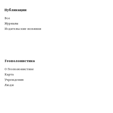
Публикации
Все
Журналы
Издательские новинки
Геополонистика
О Геополонистике
Kарта
Учреждения
Люди