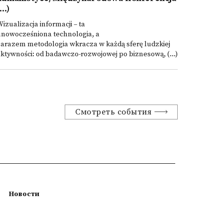
...)
izualizacja informacji – ta
unowocześniona technologia, a
arazem metodologia wkracza w każdą sferę ludzkiej
ktywności: od badawczo-rozwojowej po biznesową, (...)
Смотреть события
Новости