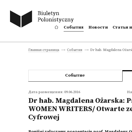
События
Новости
Статьи 
Dr hab. Magdalena Ożar
Главная страница
События
Событие
Дата размещения: 09.06.2016
На
Dr hab. Magdalena Ożarska: 
WOMEN WRITERS/ Otwarte ze
Cyfrowej
Poniżej załączamy prezentację prof. Magdaleny O