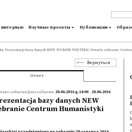
и интервью
Научные проекты
Публикации
Образо
ska: Prezentacja bazy danych NEW WOMEN WRITERS/ Otwarte zebranie Centru
Вернуться
Отчет
чало событияДата события:
20.06.2016 g.14:00 - 20.06.2016
Prezentacja bazy danych NEW
branie Centrum Humanistyki
C
c
żarskiej przedstawioną na zebraniu 20 czerwca 2016