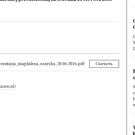
O
W
ezentacja_magdalena_ozarska_20-06-2016.pdf
Скачать
knaw.nl/
W
H
w