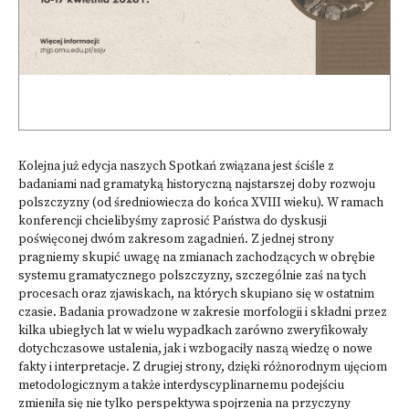
Kolejna już edycja naszych Spotkań związana jest ściśle z
badaniami nad gramatyką historyczną najstarszej doby rozwoju
polszczyzny (od średniowiecza do końca XVIII wieku). W ramach
konferencji chcielibyśmy zaprosić Państwa do dyskusji
poświęconej dwóm zakresom zagadnień. Z jednej strony
pragniemy skupić uwagę na zmianach zachodzących w obrębie
systemu gramatycznego polszczyzny, szczególnie zaś na tych
procesach oraz zjawiskach, na których skupiano się w ostatnim
czasie. Badania prowadzone w zakresie morfologii i składni przez
kilka ubiegłych lat w wielu wypadkach zarówno zweryfikowały
dotychczasowe ustalenia, jak i wzbogaciły naszą wiedzę o nowe
fakty i interpretacje. Z drugiej strony, dzięki różnorodnym ujęciom
metodologicznym a także interdyscyplinarnemu podejściu
zmieniła się nie tylko perspektywa spojrzenia na przyczyny