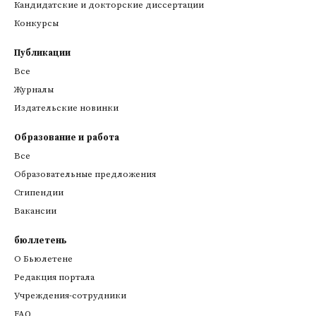
Кандидатские и докторские диссертации
Конкурсы
Публикации
Все
Журналы
Издательские новинки
Образование и работа
Все
Образовательные предложения
Стипендии
Вакансии
бюллетень
О Бьюлетене
Редакция портала
Учреждения-сотрудники
FAQ