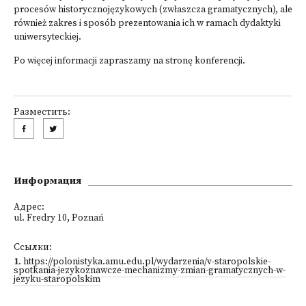
procesów historycznojęzykowych (zwłaszcza gramatycznych), ale
również zakres i sposób prezentowania ich w ramach dydaktyki
uniwersyteckiej.
Po więcej informacji zapraszamy na stronę
konferencji
.
Разместить:
Информация
Адрес:
ul. Fredry 10, Poznań
Ссылки:
1
.
https://polonistyka.amu.edu.pl/wydarzenia/v-staropolskie-
spotkania-jezykoznawcze-mechanizmy-zmian-gramatycznych-w-
jezyku-staropolskim