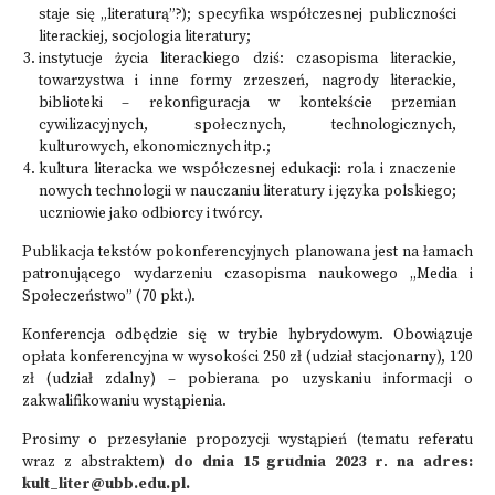
staje się „literaturą”?); specyfika współczesnej publiczności
literackiej, socjologia literatury;
instytucje życia literackiego dziś: czasopisma literackie,
towarzystwa i inne formy zrzeszeń, nagrody literackie,
biblioteki – rekonfiguracja w kontekście przemian
cywilizacyjnych, społecznych, technologicznych,
kulturowych, ekonomicznych itp.;
kultura literacka we współczesnej edukacji: rola i znaczenie
nowych technologii w nauczaniu literatury i języka polskiego;
uczniowie jako odbiorcy i twórcy.
Publikacja tekstów pokonferencyjnych planowana jest na łamach
patronującego wydarzeniu czasopisma naukowego „Media i
Społeczeństwo” (70 pkt.).
Konferencja odbędzie się w trybie hybrydowym. Obowiązuje
opłata konferencyjna w wysokości 250 zł (udział stacjonarny), 120
zł (udział zdalny) – pobierana po uzyskaniu informacji o
zakwalifikowaniu wystąpienia.
Prosimy o przesyłanie propozycji wystąpień (tematu referatu
wraz z abstraktem)
do dnia 15 grudnia 2023 r
.
na adres:
kult_liter@ubb.edu.pl.