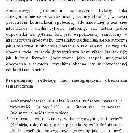
umożliwiających sensotwórczy kontakt z tekstem literackim.
Podstawowym problemem badawczym byłoby tutaj
funkcjonowanie szeroko rozumianej kultury literackiej w nowej
przestrzeni komunikacji społecznej zdominowanej przez sieć
internetową i media cyfrowe. Interesuje nas zatem próba
odpowiedzi na pytania: kim jest współczesny, zanurzony w
internetowym środowisku, czytelnik?; jak definiują siebie autorzy i
jak społecznie funkcjonują narracje o tworzeniu?; jak wygląda
obecnie życie literackie (infrastruktura komunikacji literackiej)?;
jak kultura literacka (pojmowana jako zespół umiejętności
obcowania z tekstem literackim) obecna jest w nowoczesnej
edukacji i nauczaniu?
Proponujemy refleksję nad następującymi obszarami
tematycznymi:
e-tekstotwórczość: wirtualne kreacje twórców, narracje o
twórczości (
autopoiesis
) w literaturze najnowszej,
(nie)materialność tekstu w sieci;
literatura – co to znaczy w internetowym „tu i teraz”?
(definicja, rola, funkcje); recepcja jako sposób definiowania
„literackości” (to, co czytamy/nagradzamy jako „literaturę”,