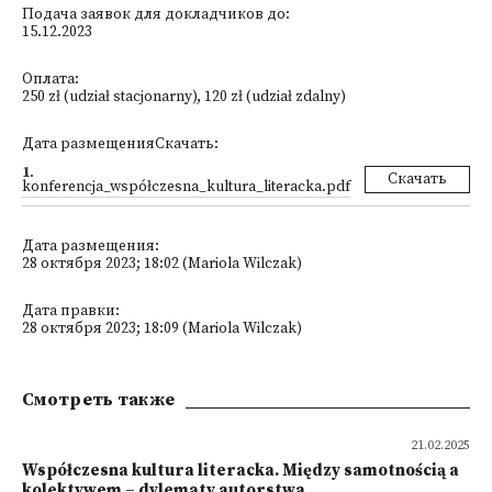
Подача заявок для докладчиков до:
15.12.2023
Оплата:
250 zł (udział stacjonarny), 120 zł (udział zdalny)
Дата размещенияСкачать:
1
.
Скачать
konferencja_współczesna_kultura_literacka.pdf
Дата размещения:
28 октября 2023; 18:02 (Mariola Wilczak)
Дата правки:
28 октября 2023; 18:09 (Mariola Wilczak)
Смотреть также
21.02.2025
Współczesna kultura literacka. Między samotnością a
kolektywem – dylematy autorstwa