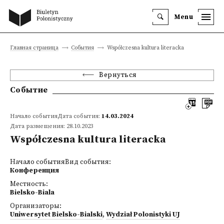
Menu
Главная страница
События
Współczesna kultura literacka
Вернуться
Событие
Начало событияДата события:
14.03.2024
Дата размещения: 28.10.2023
Współczesna kultura literacka
Начало событияВид события:
Конференция
Местность:
Bielsko-Biala
Организаторы:
Uniwersytet Bielsko-Bialski
,
Wydział Polonistyki UJ