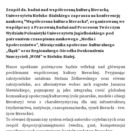
Zespół ds. badań nad współczesną kulturą literacką
Uniwersytetu Bielsko-Bialskiego zaprasza na konferencję
naukową "Współczesna kultura literacka", organizowaną we
współpracy z Pracownią Badań nad Procesem Twórczym
Wydziału Polonistyki Uniwersytetu Jagiellońskiego pod
patronatem czasopisma naukowego „Media i
Społeczeństwo”, Miesięcznika społeczno-kulturalnego
„Śląsk” oraz Regionalnego Ośrodka Doskonalenia
Nauczycieli „WOM” w Bielsku-Białej.
Nasze spotkanie poświęcone będzie refleksji nad głównymi
problemami współczesnej kultury literackiej. Przyjmując
założycielskie ustalenia Stefana Żółkiewskiego oraz równie
założycielskie, acz alternatywne wobec nich sugestie Janusza
Sławińskiego, pojmujemy ją jako integralną cześć globalnej
komunikacji społecznej/kulturowej (role pisarskie, modele i obiegi
literatury) wraz z charakterystyczną dla niej infrastrukturą
(wydawnictwa, instytucje, czasopisma/media, rynek literacki – tzw.
życie literackie).
To również dynamiczny system relacji autorsko-czytelniczych oraz
zespół dyspozycji/umiejętności (wiedza, gust, kompetencja)