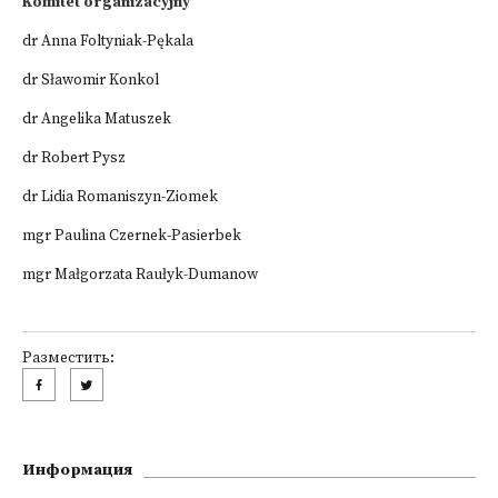
Komitet organizacyjny
dr Anna Foltyniak-Pękala
dr Sławomir Konkol
dr Angelika Matuszek
dr Robert Pysz
dr Lidia Romaniszyn-Ziomek
mgr Paulina Czernek-Pasierbek
mgr Małgorzata Raułyk-Dumanow
Разместить:
Информация