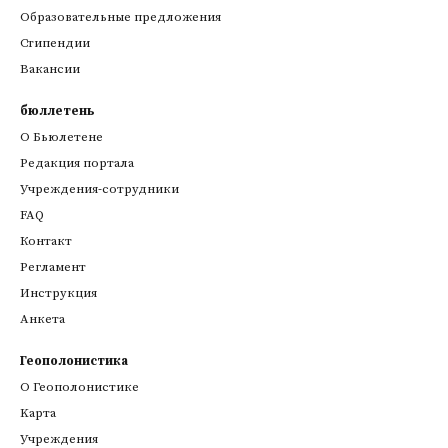
Образовательные предложения
Стипендии
Вакансии
бюллетень
О Бьюлетене
Редакция портала
Учреждения-сотрудники
FAQ
Контакт
Регламент
Инструкция
Анкета
Геополонистика
О Геополонистике
Kарта
Учреждения