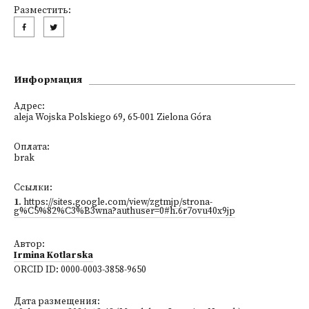
Разместить:
Информация
Адрес:
aleja Wojska Polskiego 69, 65-001 Zielona Góra
Оплата:
brak
Ссылки:
1
.
https://sites.google.com/view/zgtmjp/strona-
g%C5%82%C3%B3wna?authuser=0#h.6r7ovu40x9jp
Автор:
Irmina Kotlarska
ORCID ID:
0000-0003-3858-9650
Дата размещения: