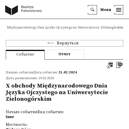
Menu
hody Międzynarodowego Dnia Języka Ojczystego na Uniwersytecie Zielonogórskim
Вернуться
Отчет
Событие
Начало событияДата события:
21.02.2024
Дата размещения: 19.02.2024
X obchody Międzynarodowego Dnia
Języka Ojczystego na Uniwersytecie
Zielonogórskim
Начало событияВид события:
Inne
Местность: