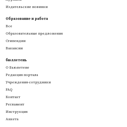
Издательские новинки
Образование и работа
Все
Образовательные предложения
Стипендии
Вакансии
бюллетень
О Бьюлетене
Редакция портала
Учреждения-сотрудники
FAQ
Контакт
Регламент
Инструкция
Анкета