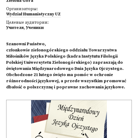
Zielona Góra
Организаторы:
Wydział Humanistyczny UZ
Целевые аудитории:
Учителя
,
Ученики
Szanowni Państwo,
członkowie zielonogórskiego oddziału Towarzystwa
Miłośników Języka Polskiego (kadra Instytutu Filologii
Polskiej Uniwersytetu Zielonogórskiego) zapraszają do
świętowania Międzynarodowego Dnia Języka Ojczystego.
Obchodzone 21 lutego święto ma pomóc w ochronie
różnorodności językowej, a przede wszystkim promować
dbałość o polszczyznę i poprawne zachowania językowe.