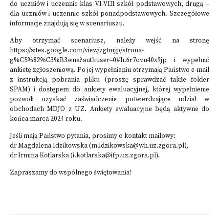
do uczniów i uczennic klas VI-VIII szkół podstawowych, drugą –
dla uczniów i uczennic szkół ponadpodstawowych. Szczegółowe
informacje znajdują się w scenariuszu.
Aby otrzymać scenariusz, należy wejść na stronę
https://sites.google.com/view/zgtmjp/strona-
g%C5%82%C3%B3wna?authuser=0#h.6r7ovu40x9jp i wypełnić
ankietę zgłoszeniową. Po jej wypełnieniu otrzymają Państwo e-mail
z instrukcją pobrania pliku (proszę sprawdzać także folder
SPAM) i dostępem do ankiety ewaluacyjnej, której wypełnienie
pozwoli uzyskać zaświadczenie potwierdzające udział w
obchodach MDJO z UZ. Ankiety ewaluacyjne będą aktywne do
końca marca 2024 roku.
Jeśli mają Państwo pytania, prosimy o kontakt mailowy:
dr Magdalena Idzikowska (m.idzikowska@wh.uz.zgora.pl),
dr Irmina Kotlarska (i.kotlarska@ifp.uz.zgora.pl).
Zapraszamy do wspólnego świętowania!