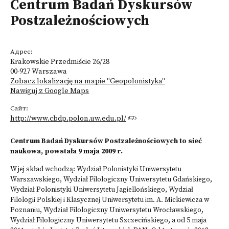
Centrum Badań Dyskursów
Postzależnościowych
Адрес:
Krakowskie Przedmiście 26/28
00-927 Warszawa
Zobacz lokalizację na mapie "Geopolonistyka"
Nawiguj z Google Maps
Сайт:
http://www.cbdp.polon.uw.edu.pl/
Centrum Badań Dyskursów Postzależnościowych to sieć
naukowa, powstała 9 maja 2009 r.
W jej skład wchodzą: Wydział Polonistyki Uniwersytetu
Warszawskiego, Wydział Filologiczny Uniwersytetu Gdańskiego,
Wydział Polonistyki Uniwersytetu Jagiellońskiego, Wydział
Filologii Polskiej i Klasycznej Uniwersytetu im. A. Mickiewicza w
Poznaniu, Wydział Filologiczny Uniwersytetu Wrocławskiego,
Wydział Filologiczny Uniwersytetu Szczecińskiego, a od 5 maja