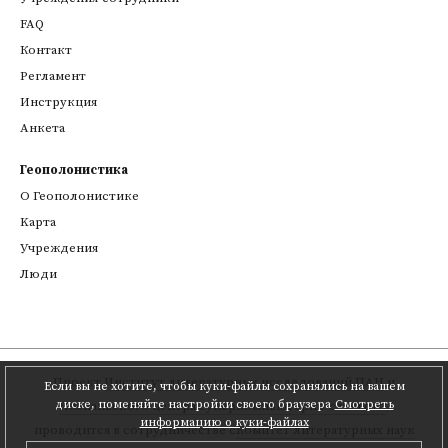
FAQ
Контакт
Регламент
Инструкция
Анкета
Геополонистика
О Геополонистике
Kарта
Учреждения
Люди
Проект
Институт литературных исследований ПАН
и
Если вы не хотите, чтобы куки-файлы сохранялись на вашем
диске, поменяйте настройки своего браузера
Смотреть
Познаньского центра суперкомпьютерно-сетевого
,
информацию о куки-файлах
проводится в сотрудничестве с
Комитет литературных наук