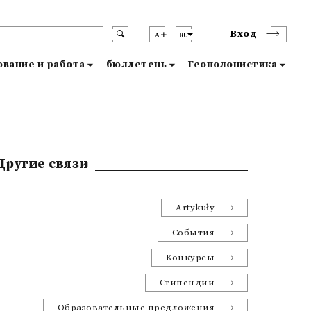
Вход
A
RU
вание и работа
бюллетень
Геополонистика
Другие связи
Artykuły
События
Конкурсы
Стипендии
Образовательные предложения