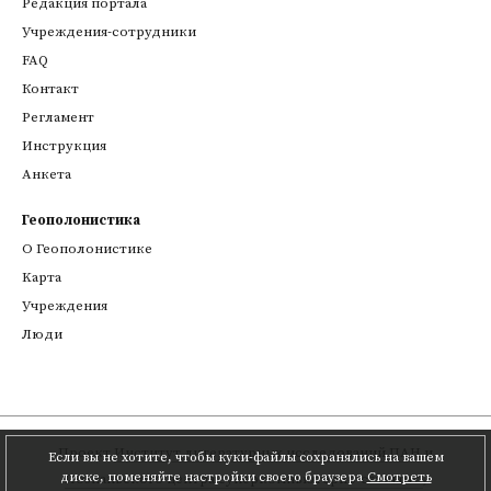
Редакция портала
Учреждения-сотрудники
FAQ
Контакт
Регламент
Инструкция
Анкета
Геополонистика
О Геополонистике
Kарта
Учреждения
Люди
Проект
Институт литературных исследований ПАН
и
Если вы не хотите, чтобы куки-файлы сохранялись на вашем
диске, поменяйте настройки своего браузера
Смотреть
Познаньского центра суперкомпьютерно-сетевого
,