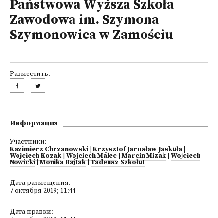
Państwowa Wyższa Szkoła
Zawodowa im. Szymona
Szymonowica w Zamościu
Разместить:
Информация
Участники:
Kazimierz Chrzanowski
|
Krzysztof Jarosław Jaskuła
|
Wojciech Kozak
|
Wojciech Malec
|
Marcin Mizak
|
Wojciech
Nowicki
|
Monika Rajtak
|
Tadeusz Szkołut
Дата размещения:
7 октября 2019; 11:44
Дата правки: