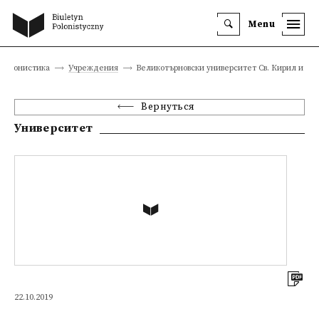
Menu
полонистика
Учреждения
Великотърновски университет Св. Кирил и М
Вернуться
Университет
22.10.2019