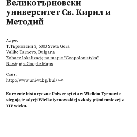
Великотърновски
университет Св. Кирил и
Методий
Адрес:
Т.Търновски 2, 5003 Sveta Gora
Veliko Tarnovo, Bułgaria
Zobacz lokalizację na mapie "Geopolonistyka"
Nawiguj z Google Maps
Сайт:
http://www.uni-vt.bg/bul/
Korzenie historyczne Uniwersytetu w Wielkim Tyrnowie
sięgają tradycji Wielkotyrnowskiej szkoły piśmienniczej z
XIV wieku.