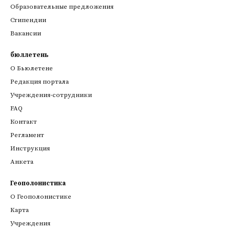
Образовательные предложения
Стипендии
Вакансии
бюллетень
О Бьюлетене
Редакция портала
Учреждения-сотрудники
FAQ
Контакт
Регламент
Инструкция
Анкета
Геополонистика
О Геополонистике
Kарта
Учреждения