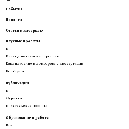
События
Новости
Статьи и интервью
Научные проекты
Все
Исследовательские проекты
Кандидатские и докторские диссертации
Конкурсы
Публикации
Все
Журналы
Издательские новинки
Образование и работа
Все