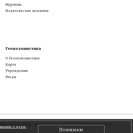
Журналы
Издательские новинки
Геополонистика
О Геополонистике
Kарта
Учреждения
Люди
честве с
Комитет литературных наук ПАН
и Конференцией
мацию о куки-
Понимаю