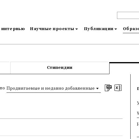
и интервью
Научные проекты
Публикации
Образо
Стипендии
по
Продвигаемые и недавно добавленные
×