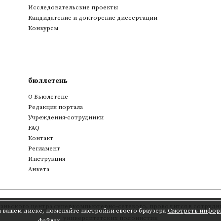
Исследовательские проекты
Кандидатские и докторские диссертации
Конкурсы
бюллетень
О Бьюлетене
Редакция портала
Учреждения-сотрудники
FAQ
Контакт
Регламент
Инструкция
Анкета
аньского центра суперкомпьютерно-сетевого
,
проводится в сотрудни
а вашем диске, поменяйте настройки своего браузера
Смотреть инфор
университетских полонистик
файлах