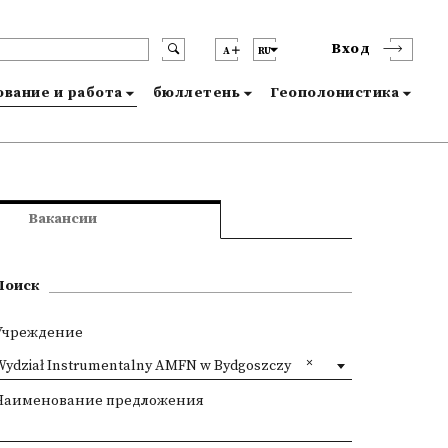
Вход
A
RU
вание и работа
бюллетень
Геополонистика
Вакансии
Поиск
Учреждение
Wydział Instrumentalny AMFN w Bydgoszczy
Наименование предложения