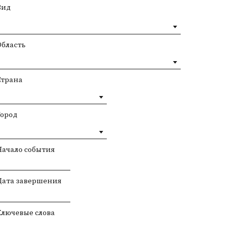
Вид
Область
Страна
Город
Начало события
Дата завершения
Ключевые слова