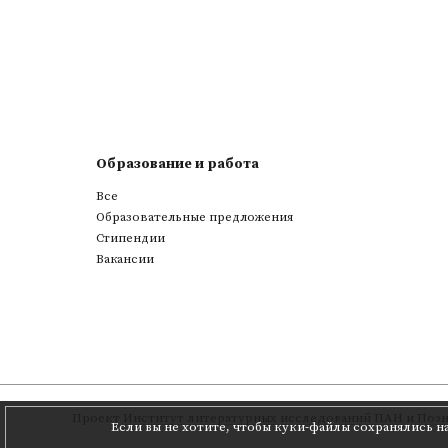
Образование и работа
Все
Образовательные предложения
Стипендии
Вакансии
Проект
Институт литературных исследований ПАН
и
Позн
Если вы не хотите, чтобы куки-файлы сохранялись н