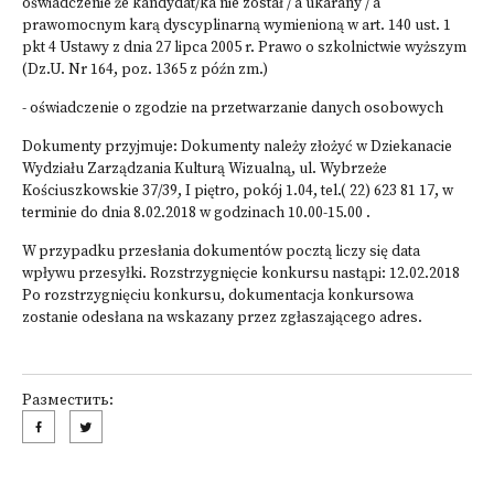
oświadczenie że kandydat/ka nie został / a ukarany / a
prawomocnym karą dyscyplinarną wymienioną w art. 140 ust. 1
pkt 4 Ustawy z dnia 27 lipca 2005 r. Prawo o szkolnictwie wyższym
(Dz.U. Nr 164, poz. 1365 z późn zm.)
- oświadczenie o zgodzie na przetwarzanie danych osobowych
Dokumenty przyjmuje: Dokumenty należy złożyć w Dziekanacie
Wydziału Zarządzania Kulturą Wizualną, ul. Wybrzeże
Kościuszkowskie 37/39, I piętro, pokój 1.04, tel.( 22) 623 81 17, w
terminie do dnia 8.02.2018 w godzinach 10.00-15.00 .
W przypadku przesłania dokumentów pocztą liczy się data
wpływu przesyłki. Rozstrzygnięcie konkursu nastąpi: 12.02.2018
Po rozstrzygnięciu konkursu, dokumentacja konkursowa
zostanie odesłana na wskazany przez zgłaszającego adres.
Разместить: