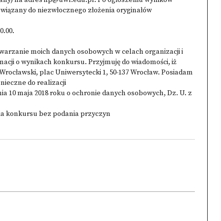
any) na adres ifp@uwr.edu.pl. Po ogłoszeniu wyników
wiązany do niezwłocznego złożenia oryginałów
0.00.
warzanie moich danych osobowych w celach organizacji i
cji o wynikach konkursu. Przyjmuję do wiadomości, iż
rocławski, plac Uniwersytecki 1, 50-137 Wrocław. Posiadam
nieczne do realizacji
nia 10 maja 2018 roku o ochronie danych osobowych, Dz. U. z
cia konkursu bez podania przyczyn