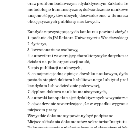
oraz profilem badawczym i dydaktycznym Zakładu Teo
metodologie humanistyczne; doświadczenie naukowe 
znajomość języków obcych, doświadczenie w tłumacz
obcojęzycznych publikacji naukowych.
Kandydaci przystępujący do konkursu powinni złożyć
1. podanie do JM Rektora Uniwersytetu Wrocławskieg
2. życiorys,
3. kwestionariusz osobowy,
4. autoreferat zawierający charakterystykę dotychcz
działań na polu organizacji nauki,
5. spis publikacji naukowych,
6. co najmniej jedną opinię o dorobku naukowym, dyd
posiada stopień doktora habilitowanego lub tytuł pro
kandydata lub w dziedzinie pokrewnej,
7. dyplom doktora nauk humanistycznych,
8. autorski konspekt zajęć dydaktycznych w wymiarze 
9. oświadczenie stwierdzające, że w wypadku wygra
miejscem pracy.
Wszystkie dokumenty powinny być podpisane.
Miejsce składania dokumentów: sekretariat Instytutu Fi