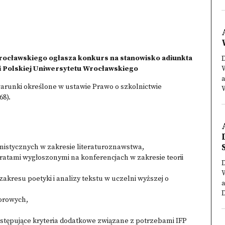
rocławskiego ogłasza konkurs na stanowisko adiunkta
D
gii Polskiej Uniwersytetu Wrocławskiego
a
warunki określone w ustawie Prawo o szkolnictwie
W
68).
istycznych w zakresie literaturoznawstwa,
ratami wygłoszonymi na konferencjach w zakresie teorii
D
akresu poetyki i analizy tekstu w uczelni wyższej o
D
iorowych,
tępujące kryteria dodatkowe związane z potrzebami IFP