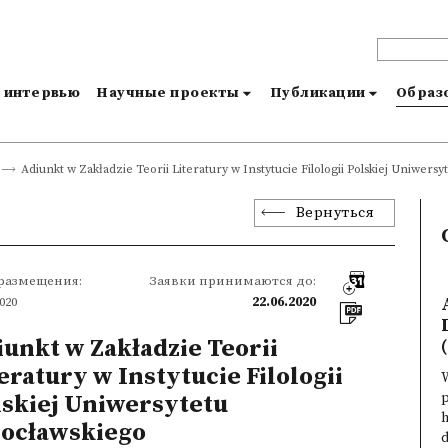
и интервью
Научные проекты
Публикации
Образо
Adiunkt w Zakładzie Teorii Literatury w Instytucie Filologii Polskiej Uniwers
Вернуться
 размещения:
Заявки принимаются до:
2020
22.06.2020
unkt w Zakładzie Teorii
(
eratury w Instytucie Filologii
W
lskiej Uniwersytetu
ocławskiego
d