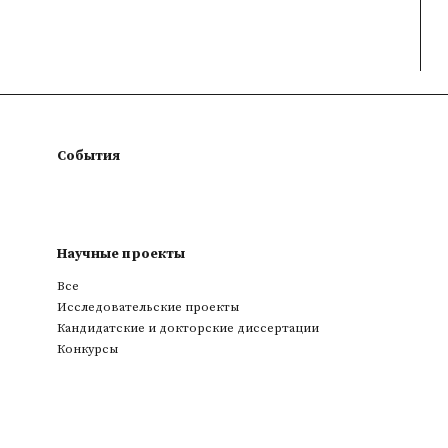
События
Научные проекты
Все
Исследовательские проекты
Кандидатские и докторские диссертации
Конкурсы