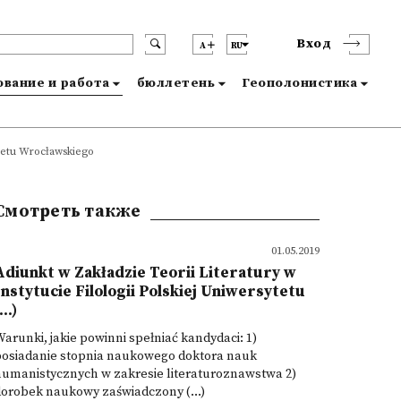
Вход
A
RU
вание и работа
бюллетень
Геополонистика
ytetu Wrocławskiego
Смотреть также
01.05.2019
Adiunkt w Zakładzie Teorii Literatury w
Instytucie Filologii Polskiej Uniwersytetu
...)
arunki, jakie powinni spełniać kandydaci: 1)
posiadanie stopnia naukowego doktora nauk
humanistycznych w zakresie literaturoznawstwa 2)
orobek naukowy zaświadczony (...)