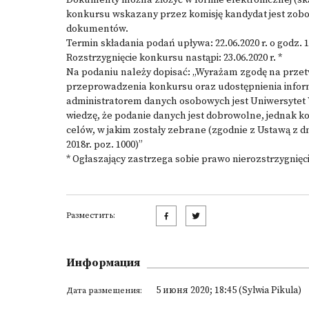
Dokumenty można złożyć w formie elektronicznej (sk
konkursu wskazany przez komisję kandydat jest zobo
dokumentów.
Termin składania podań upływa: 22.06.2020 r. o godz. 1
Rozstrzygnięcie konkursu nastąpi: 23.06.2020 r. *
Na podaniu należy dopisać: „Wyrażam zgodę na przet
przeprowadzenia konkursu oraz udostępnienia informa
administratorem danych osobowych jest Uniwersytet W
wiedzę, że podanie danych jest dobrowolne, jednak ko
celów, w jakim zostały zebrane (zgodnie z Ustawą z d
2018r. poz. 1000)”
* Ogłaszający zastrzega sobie prawo nierozstrzygnię
Разместить:
Информация
5 июня 2020; 18:45 (Sylwia Pikula)
Дата размещения: