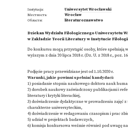
Uniwersytet Wrocławski
Instytucja:
Wrocław
Местность:
literaturoznawstwo
Области:
Dziekan Wydziału Filologicznego Uniwersytetu W
w Zakładzie Teorii Literatury w Instytucie Filolo
Do konkursu mogą przystąpić osoby, które spełniają 
wyższym z dnia 20 lipca 2018 r. (Dz. U. z 2018 r., poz. 16
Podjęcie pracy przewidziane jest od 1.10.2020 r.
Warunki, jakie powinni spełniać kandydaci:
1) posiadanie stopnia naukowego doktora nauk human
2) dorobek naukowy zaświadczony publikacjami i refe
literatury i krytyki literackiej,
3) doświadczenie dydaktyczne w prowadzeniu zajęć z z
charakterze uniwersyteckim,
4) doświadczenie w redagowaniu czasopism i prac zb
5) udział w projektach badawczych,
6) komisja konkursowa weźmie również pod uwagę nas