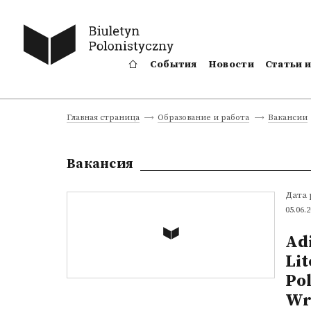
События
Новости
Статьи 
Главная страница
Образование и работа
Вакансии
Вакансия
Дата
05.06.
Adi
Lit
Po
Wr