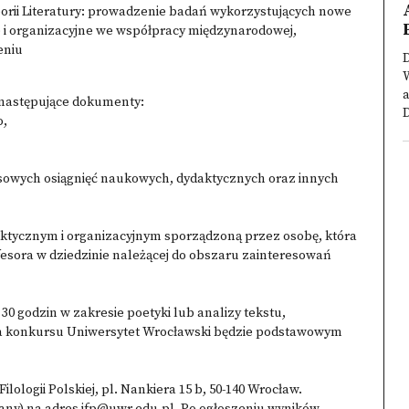
rii Literatury: prowadzenie badań wykorzystujących nowe
i organizacyjne we współpracy międzynarodowej,
eniu
D
a
 następujące dokumenty:
D
o,
asowych osiągnięć naukowych, dydaktycznych oraz innych
aktycznym i organizacyjnym sporządzoną przez osobę, która
fesora w dziedzinie należącej do obszaru zainteresowań
30 godzin w zakresie poetyki lub analizy tekstu,
nia konkursu Uniwersytet Wrocławski będzie podstawowym
lologii Polskiej, pl. Nankiera 15 b, 50-140 Wrocław.