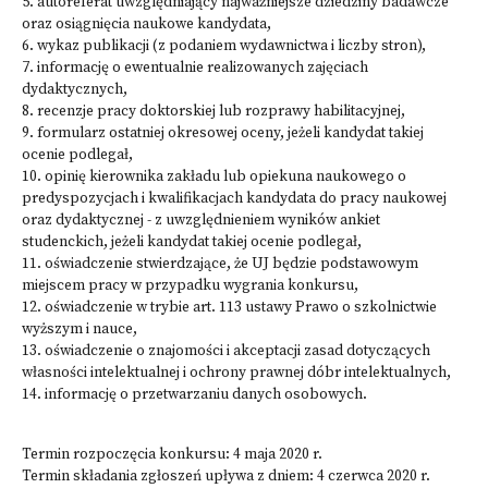
5. autoreferat uwzględniający najważniejsze dziedziny badawcze
oraz osiągnięcia naukowe kandydata,
6. wykaz publikacji (z podaniem wydawnictwa i liczby stron),
7. informację o ewentualnie realizowanych zajęciach
dydaktycznych,
8. recenzje pracy doktorskiej lub rozprawy habilitacyjnej,
9. formularz ostatniej okresowej oceny, jeżeli kandydat takiej
ocenie podlegał,
10. opinię kierownika zakładu lub opiekuna naukowego o
predyspozycjach i kwalifikacjach kandydata do pracy naukowej
oraz dydaktycznej - z uwzględnieniem wyników ankiet
studenckich, jeżeli kandydat takiej ocenie podlegał,
11. oświadczenie stwierdzające, że UJ będzie podstawowym
miejscem pracy w przypadku wygrania konkursu,
12. oświadczenie w trybie art. 113 ustawy Prawo o szkolnictwie
wyższym i nauce,
13. oświadczenie o znajomości i akceptacji zasad dotyczących
własności intelektualnej i ochrony prawnej dóbr intelektualnych,
14. informację o przetwarzaniu danych osobowych.
Termin rozpoczęcia konkursu: 4 maja 2020 r.
Termin składania zgłoszeń upływa z dniem: 4 czerwca 2020 r.