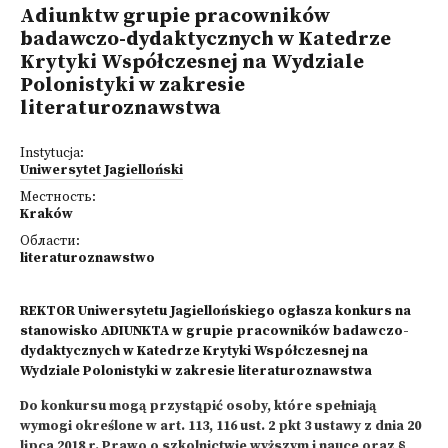
Adiunktw grupie pracowników
badawczo-dydaktycznych w Katedrze
Krytyki Współczesnej na Wydziale
Polonistyki w zakresie
literaturoznawstwa
Instytucja:
Uniwersytet Jagielloński
Местность:
Kraków
Области:
literaturoznawstwo
REKTOR Uniwersytetu Jagiellońskiego ogłasza konkurs na
stanowisko ADIUNKTA w grupie pracowników badawczo-
dydaktycznych w Katedrze Krytyki Współczesnej na
Wydziale Polonistyki w zakresie literaturoznawstwa
Do konkursu mogą przystąpić osoby, które spełniają
wymogi określone w art. 113, 116 ust. 2 pkt 3 ustawy z dnia 20
lipca 2018 r. Prawo o szkolnictwie wyższym i nauce oraz §