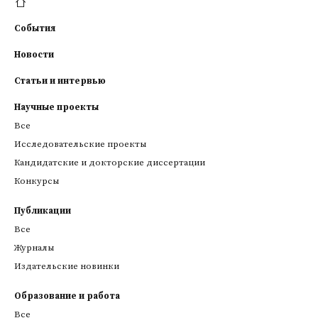
События
Новости
Статьи и интервью
Научные проекты
Все
Исследовательские проекты
Кандидатские и докторские диссертации
Конкурсы
Публикации
Все
Журналы
Издательские новинки
Образование и работа
Все