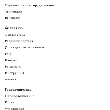
Образовательные предложения
Стипендии
Вакансии
бюллетень
О Бьюлетене
Редакция портала
Учреждения-сотрудники
FAQ
Контакт
Регламент
Инструкция
Анкета
Геополонистика
О Геополонистике
Kарта
Учреждения