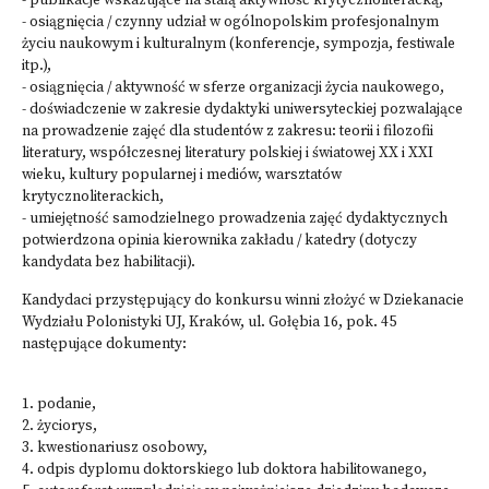
- publikacje wskazujące na stałą aktywność krytycznoliteracką,
- osiągnięcia / czynny udział w ogólnopolskim profesjonalnym
życiu naukowym i kulturalnym (konferencje, sympozja, festiwale
itp.),
- osiągnięcia / aktywność w sferze organizacji życia naukowego,
- doświadczenie w zakresie dydaktyki uniwersyteckiej pozwalające
na prowadzenie zajęć dla studentów z zakresu: teorii i filozofii
literatury, współczesnej literatury polskiej i światowej XX i XXI
wieku, kultury popularnej i mediów, warsztatów
krytycznoliterackich,
- umiejętność samodzielnego prowadzenia zajęć dydaktycznych
potwierdzona opinia kierownika zakładu / katedry (dotyczy
kandydata bez habilitacji).
Kandydaci przystępujący do konkursu winni złożyć w Dziekanacie
Wydziału Polonistyki UJ, Kraków, ul. Gołębia 16, pok. 45
następujące dokumenty:
1. podanie,
2. życiorys,
3. kwestionariusz osobowy,
4. odpis dyplomu doktorskiego lub doktora habilitowanego,