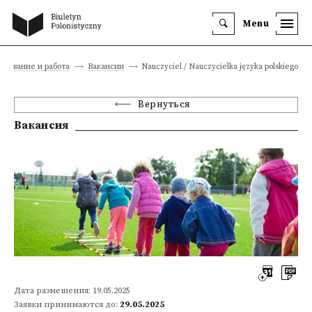
Menu
разование и работа
Вакансии
Nauczyciel / Nauczycielka języka polskiego
Вернуться
Вакансия
Дата размещения: 19.05.2025
Заявки принимаются до:
29.05.2025