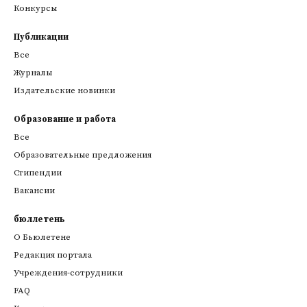
Конкурсы
Публикации
Все
Журналы
Издательские новинки
Образование и работа
Все
Образовательные предложения
Стипендии
Вакансии
бюллетень
О Бьюлетене
Редакция портала
Учреждения-сотрудники
FAQ